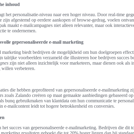
he inhoud
 het personalisatie-niveau naar een hoger niveau. Door real-time gegev
e zijn afgestemd op eerdere aankopen of browse-gedrag, voelen ontvang
ak maakt e-mailcampagnes niet alleen relevanter, maar ook interactiev
ctie te ondernemen.
volle gepersonaliseerde e-mail marketing
 marketing biedt bedrijven de mogelijkheid om hun doelgroepen effecti
jn talrijke voorbeelden verzameld die illustreren hoe bedrijven succes b
gnes
zijn niet alleen inzichtelijk voor marketeers, maar dienen ook als i
 willen verbeteren.
ties die hebben geprofiteerd van gepersonaliseerde e-mailmarketing zi
rs zoals Zalando creëren op maat gemaakte aanbiedingen gebaseerd op
oals bunq gebruikmaken van klantdata om hun communicatie te persona
n e-mailcontent leidt tot hogere betrokkenheid en conversies.
ken
n het succes van gepersonaliseerde e-mailmarketing. Bedrijven die dit 
 marketing resultaten
geboekt die tot 20% hoger liggen dan bij standaa