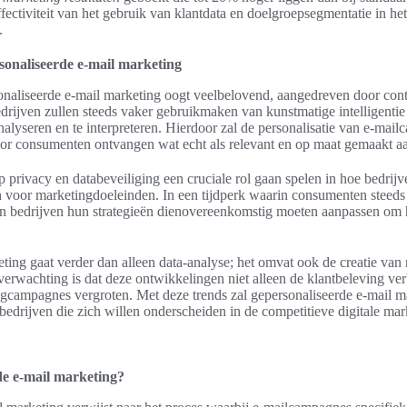
fectiviteit van het gebruik van klantdata en doelgroepsegmentatie in he
.
sonaliseerde e-mail marketing
naliseerde e-mail marketing oogt veelbelovend, aangedreven door cont
edrijven zullen steeds vaker gebruikmaken van kunstmatige intelligenti
 analyseren en te interpreteren. Hierdoor zal de personalisatie van e-ma
or consumenten ontvangen wat echt als relevant en op maat gemaakt aa
p privacy en databeveiliging een cruciale rol gaan spelen in hoe bedrij
 voor marketingdoeleinden. In een tijdperk waarin consumenten steed
len bedrijven hun strategieën dienovereenkomstig moeten aanpassen om
eting gaat verder dan alleen data-analyse; het omvat ook de creatie va
 verwachting is dat deze ontwikkelingen niet alleen de klantbeleving ve
ingcampagnes vergroten. Met deze trends zal gepersonaliseerde e-mail m
bedrijven die zich willen onderscheiden in de competitieve digitale mar
de e-mail marketing?