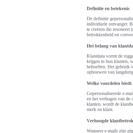
Definitie en betekenis
De definitie gepersonali
individuele ontvanger. B
te creëren die resoneert 
betrokkenheid en conver
Het belang van klantd
Klantdata vormt de rugge
krijgen in hun klanten,
behoeften. Het gebruik va
opbouwen van langdurige
Welke voordelen biedt 
Gepersonaliseerde e-mail
en het verhogen van de 
klanten, wordt de klantbe
merk en klant.
Verhoogde klantbetro
Wanneer e-mails zijn afg