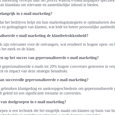
 marketing verwijst naar het proces waarbij e-mailcampagnes specifiek
an klantdata om relevante en aantrekkelijke inhoud te bieden.
langrijk in e-mail marketing?
dat het bedrijven helpt om hun marketingstrategieën te optimaliseren doo
n en gedragingen van klanten, wat leidt tot betere persoonlijke aanbiedi
aliseerde e-mail marketing de klantbetrokkenheid?
 zijn relevanter voor de ontvangers, wat resulteert in hogere open- en 
n het merk en de klant.
zen op het succes van gepersonaliseerde e-mail marketing?
at gepersonaliseerde e-mails tot 20% hogere conversies genereren in ver
teit en impact van deze strategie benadrukt.
an succesvolle gepersonaliseerde e-mail marketing?
gebruiken klantgedrag en aankoopgeschiedenis om gepersonaliseerde 
t geleid tot een significante toename in conversies.
 van doelgroepen in e-mail marketing?
epen is een techniek die het mogelijk maakt om klanten op basis van 