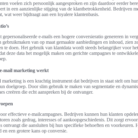
ten voelen zich persoonlijk aangesproken en zijn daardoor eerder bere
ert in een aanzienlijke stijging van de klantbetrokkenheid. Bedrijven me
, wat weer bijdraagt aan een loyalere klantenbasis.
tio’s
at gepersonaliseerde e-mails een hogere conversieratio genereren in verg
n gebruikmaken van op maat gemaakte aanbiedingen en inhoud, zien ze
 te doen. Het gebruik van klantdata wordt steeds belangrijker voor he
at deze data het mogelijk maken om gerichte campagnes te ontwikkele
oep.
 e-mail marketing werkt
 marketing is een krachtig instrument dat bedrijven in staat stelt om hu
hun doelgroep. Door slim gebruik te maken van segmentatie en dynami
s creëren die echt aanspreken bij de ontvanger.
roepen
voor effectieve e-mailcampagnes. Bedrijven kunnen hun klanten opdelen
toren zoals gedrag, interesses of aankoopgeschiedenis. Dit zorgt ervoor 
 ontvangt die aansluiten bij hun specifieke behoeften en voorkeuren. H
 en een grotere kans op conversie.