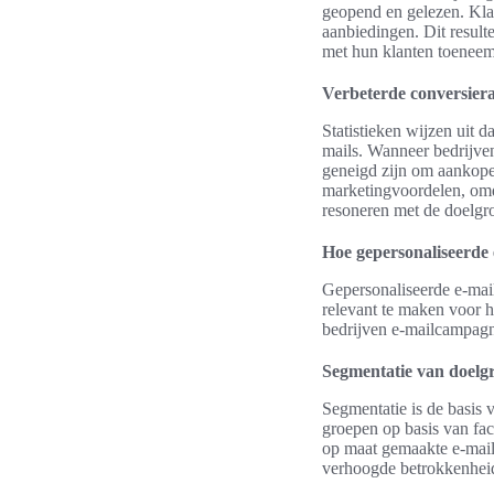
geopend en gelezen. Klan
aanbiedingen. Dit resulte
met hun klanten toeneemt
Verbeterde conversiera
Statistieken wijzen uit d
mails. Wanneer bedrijve
geneigd zijn om aankopen
marketingvoordelen, omd
resoneren met de doelgr
Hoe gepersonaliseerde
Gepersonaliseerde e-mail
relevant te maken voor 
bedrijven e-mailcampagne
Segmentatie van doelg
Segmentatie is de basis 
groepen op basis van fac
op maat gemaakte e-mails
verhoogde betrokkenheid