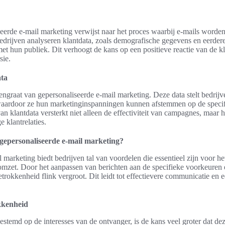
seerde e-mail marketing verwijst naar het proces waarbij e-mails worde
edrijven analyseren klantdata, zoals demografische gegevens en eerdere
met hun publiek. Dit verhoogt de kans op een positieve reactie van de kl
sie.
ata
ngraat van gepersonaliseerde e-mail marketing. Deze data stelt bedrijve
 waardoor ze hun marketinginspanningen kunnen afstemmen op de speci
n klantdata versterkt niet alleen de effectiviteit van campagnes, maar h
 klantrelaties.
gepersonaliseerde e-mail marketing?
 marketing biedt bedrijven tal van voordelen die essentieel zijn voor h
omzet. Door het aanpassen van berichten aan de specifieke voorkeuren
trokkenheid flink vergroot. Dit leidt tot effectievere communicatie en ee
kkenheid
estemd op de interesses van de ontvanger, is de kans veel groter dat d