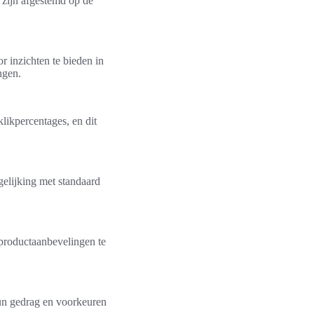
 zijn afgestemd op de
r inzichten te bieden in
ngen.
klikpercentages, en dit
gelijking met standaard
productaanbevelingen te
hun gedrag en voorkeuren