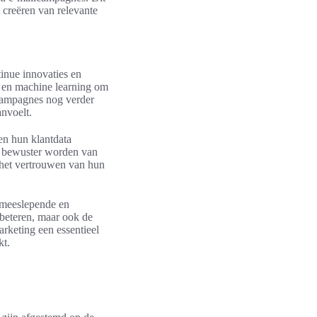
t creëren van relevante
inue innovaties en
e en machine learning om
ilcampagnes nog verder
nvoelt.
ven hun klantdata
s bewuster worden van
 het vertrouwen van hun
n meeslepende en
rbeteren, maar ook de
arketing een essentieel
kt.