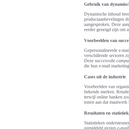
Gebruik van dynamisc
Dynamische inhoud brengt
productaanbevelingen di
aangesproken. Deze aanp
eerder geneigd zijn om a
Voorbeelden van succes
Gepersonaliseerde e-mail
verschillende sectoren zi
Deze
succesvolle campa
die hun e-mail marketing
Cases uit de industrie
Voorbeelden van organisa
bekende merken. Retaile
terwijl online banken z
tonen aan dat maatwerk i
Resultaten en statistie
Statistieken ondersteune
gemiddeld gezien
e-mail