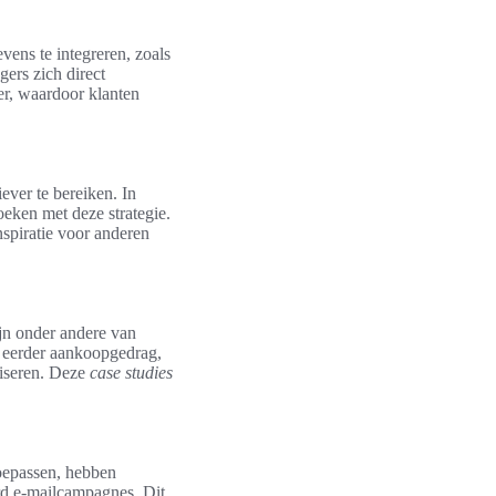
ens te integreren, zoals
ers zich direct
er, waardoor klanten
ever te bereiken. In
oeken met deze strategie.
nspiratie voor anderen
jn onder andere van
 eerder aankoopgedrag,
liseren. Deze
case studies
toepassen, hebben
rd e-mailcampagnes. Dit