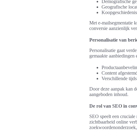
Demografische gege
Geografische loca
Koopgeschiedenis
Met e-mailsegmentatie k
conversie aanzienlijk ver
Personalisatie van ber
Personalisatie gaat verd
gemaakte aanbiedingen e
Productaanbevelin
Content afgestem
Verschillende tijd
Door deze aanpak kan de
aangeboden inhoud.
De rol van SEO in conv
SEO speelt een cruciale 
zichtbaarheid online ver
zoekwoordenonderzoek, wa