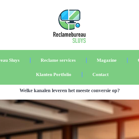
eau Sluys
Reclame services
Magazine
Klanten Portfolio
Contact
Welke kanalen leveren het meeste conversie op?