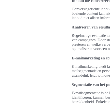
Inhoud die converteert
Conversiegerichte inhou
boeiende content kan lei
inhoud niet alleen inform
Analyseren van resulta
Regelmatige evaluatie aan
van campagnes. Door sta
presteren en welke verbet
optimaliseren voor een n
E-mailmarketing en co
E-mailmarketing biedt kr
mailsegmentatie en perso
uiteindelijk leidt tot hog
Segmentatie van het pu
E-mailsegmentatie is de 
identificeren, kunnen be
betrokkenheid. Enkele te