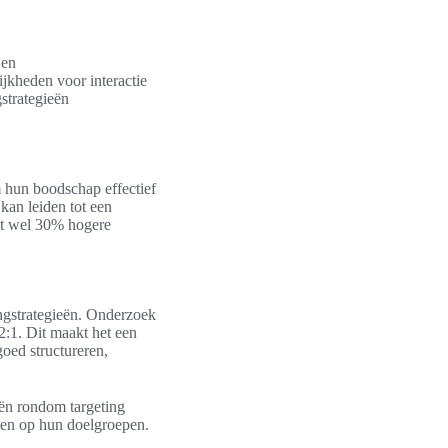
 en
jkheden voor interactie
strategieën
m hun boodschap effectief
kan leiden tot een
tot wel 30% hogere
ingstrategieën. Onderzoek
2:1. Dit maakt het een
oed structureren,
eën rondom targeting
men op hun doelgroepen.