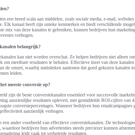
alen?
n een breed scala aan middelen, zoals sociale media, e-mail, websites
. Elk kanaal heeft zijn unieke kenmerken en biedt verschillende mogeli
ste mix van deze kanalen te gebruiken, kunnen bedrijven hun marketing
nversies verhogen.
kanalen belangrijk?
kanalen kan niet worden overschat. Ze helpen bedrijven niet alleen o
k om meetbare resultaten te behalen. Effectieve inzet van deze kanalen 
an de omzet, waarbij statistieken aantonen dat goed gekozen kanalen 
nnen leiden.
het meeste conversie op?
ereld zijn de beste conversiekanalen essentieel voor succesvolle market
ting aanzienlijke resultaten oplevert, met gemiddelde ROI-cijfers van 4
oogste conversiepercentages. Wanneer bedrijven hun emailcampagnes g
ffectiviteit aanzienlijk verhogen.
jn een ander voorbeeld van effectieve conversiekanalen. De technologi
n, waardoor bedrijven hun advertenties steeds preciezer kunnen afstem
enadering leidt vaak tot verbeterde resultaten.