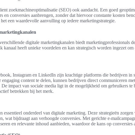
dient zoekmachineoptimalisatie (SEO) ook aandacht. Een goed geoptima
rs en conversies aanbrengen, zonder dat hiervoor constante kosten ben
het een waardevolle aanvulling op iedere marketingstrategie.
 marketingkanalen
erschillende digitale marketingkanalen biedt marketingprofessionals d
k kanaal heeft unieke voordelen en kan strategisch worden ingezet om 
book, Instagram en LinkedIn zijn krachtige platforms die bedrijven in 
r engaging content te delen, kunnen bedrijven direct communiceren me
De impact van sociale media ligt in de mogelijkheid om gebruikers te 
ctief betrekken bij het merk.
 essentieel onderdeel van digitale marketing. Deze strategieën zorgen 
n, wat bijdraagt aan verhoogde conversies. Met gerichte e-mailcampag
seren en relevante inhoud aanbieden, waardoor de kans op conversies a