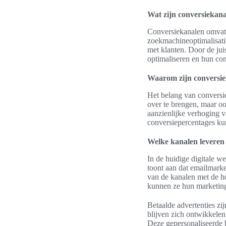
Wat zijn conversiekan
Conversiekanalen omvatte
zoekmachineoptimalisatie
met klanten. Door de jui
optimaliseren en hun co
Waarom zijn conversie
Het belang van conversie
over te brengen, maar oo
aanzienlijke verhoging v
conversiepercentages ku
Welke kanalen leveren 
In de huidige digitale w
toont aan dat emailmarke
van de kanalen met de h
kunnen ze hun marketinge
Betaalde advertenties zi
blijven zich ontwikkele
Deze gepersonaliseerde b