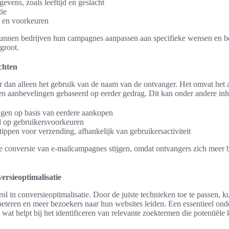
vens, zoals leeftijd en geslacht
tie
 en voorkeuren
unnen bedrijven hun campagnes aanpassen aan specifieke wensen en b
groot.
ichten
er dan alleen het gebruik van de naam van de ontvanger. Het omvat het
n aanbevelingen gebaseerd op eerder gedrag. Dit kan onder andere in
gen op basis van eerdere aankopen
d op gebruikersvoorkeuren
stippen voor verzending, afhankelijk van gebruikersactiviteit
 conversie van e-mailcampagnes stijgen, omdat ontvangers zich meer b
ersieoptimalisatie
rol in conversieoptimalisatie. Door de juiste technieken toe te passen, 
beteren en meer bezoekers naar hun websites leiden. Een essentieel on
t helpt bij het identificeren van relevante zoektermen die potentiële 