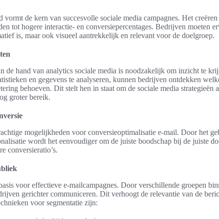
d vormt de kern van succesvolle sociale media campagnes. Het creëren
den tot hogere interactie- en conversiepercentages. Bedrijven moeten e
atief is, maar ook visueel aantrekkelijk en relevant voor de doelgroep.
ten
 de hand van analytics sociale media is noodzakelijk om inzicht te krijg
tistieken en gegevens te analyseren, kunnen bedrijven ontdekken welke
ering behoeven. Dit stelt hen in staat om de sociale media strategieën a
og groter bereik.
nversie
achtige mogelijkheden voor conversieoptimalisatie e-mail. Door het ge
nalisatie wordt het eenvoudiger om de juiste boodschap bij de juiste d
ere conversieratio’s.
bliek
basis voor effectieve e-mailcampagnes. Door verschillende groepen bin
drijven gerichter communiceren. Dit verhoogt de relevantie van de beric
chnieken voor segmentatie zijn: