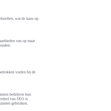
ehoeften, wat de kans op
 aanbieden van op maat
houden:
etrokken voelen bij de
kunnen bedrijven hun
derdeel van SEO is
klanten gebruiken.