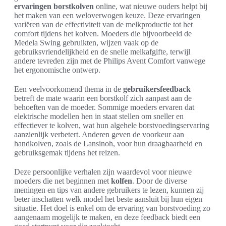
ervaringen borstkolven
online, wat nieuwe ouders helpt bij
het maken van een weloverwogen keuze. Deze ervaringen
variëren van de effectiviteit van de melkproductie tot het
comfort tijdens het kolven. Moeders die bijvoorbeeld de
Medela Swing gebruikten, wijzen vaak op de
gebruiksvriendelijkheid en de snelle melkafgifte, terwijl
andere tevreden zijn met de Philips Avent Comfort vanwege
het ergonomische ontwerp.
Een veelvoorkomend thema in de
gebruikersfeedback
betreft de mate waarin een borstkolf zich aanpast aan de
behoeften van de moeder. Sommige moeders ervaren dat
elektrische modellen hen in staat stellen om sneller en
effectiever te kolven, wat hun algehele borstvoedingservaring
aanzienlijk verbetert. Anderen geven de voorkeur aan
handkolven, zoals de Lansinoh, voor hun draagbaarheid en
gebruiksgemak tijdens het reizen.
Deze persoonlijke verhalen zijn waardevol voor nieuwe
moeders die net beginnen met
kolfen
. Door de diverse
meningen en tips van andere gebruikers te lezen, kunnen zij
beter inschatten welk model het beste aansluit bij hun eigen
situatie. Het doel is enkel om de ervaring van borstvoeding zo
aangenaam mogelijk te maken, en deze feedback biedt een