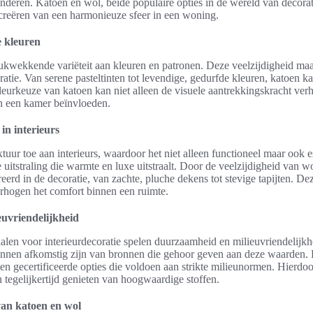
anderen. Katoen en wol, beide populaire opties in de wereld van decorat
creëren van een harmonieuze sfeer in een woning.
e kleuren
ukwekkende variëteit aan kleuren en patronen. Deze veelzijdigheid maa
ratie. Van serene pasteltinten tot levendige, gedurfde kleuren, katoen 
kleurkeuze van katoen kan niet alleen de visuele aantrekkingskracht ve
n een kamer beïnvloeden.
in interieurs
tuur toe aan interieurs, waardoor het niet alleen functioneel maar ook e
e uitstraling die warmte en luxe uitstraalt. Door de veelzijdigheid van 
eerd in de decoratie, van zachte, pluche dekens tot stevige tapijten. De
erhogen het comfort binnen een ruimte.
uvriendelijkheid
ialen voor interieurdecoratie spelen duurzaamheid en milieuvriendelijkhe
nnen afkomstig zijn van bronnen die gehoor geven aan deze waarden. H
 en gecertificeerde opties die voldoen aan strikte milieunormen. Hierd
 tegelijkertijd genieten van hoogwaardige stoffen.
van katoen en wol