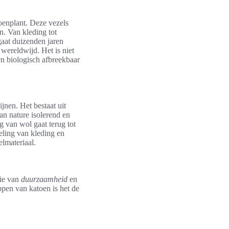
oenplant. Deze vezels
n. Van kleding tot
gaat duizenden jaren
 wereldwijd. Het is niet
n biologisch afbreekbaar
jnen. Het bestaat uit
an nature isolerend en
 van wol gaat terug tot
keling van kleding en
lmateriaal.
tie van
duurzaamheid
en
pen van katoen is het de