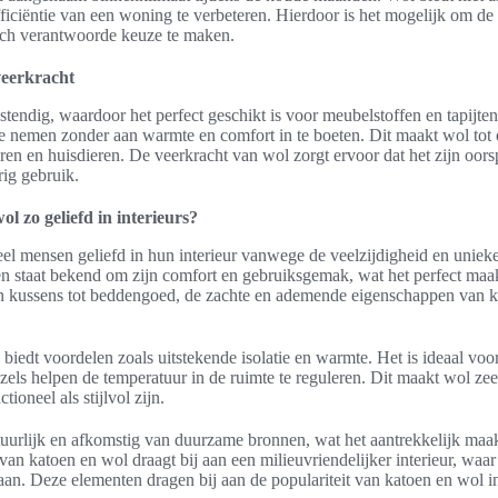
ficiëntie van een woning te verbeteren. Hierdoor is het mogelijk om d
sch verantwoorde keuze te maken.
veerkracht
stendig, waardoor het perfect geschikt is voor meubelstoffen en tapijten
 nemen zonder aan warmte en comfort in te boeten. Dit maakt wol tot 
en en huisdieren. De veerkracht van wol zorgt ervoor dat het zijn oor
rig gebruik.
l zo geliefd in interieurs?
eel mensen geliefd in hun interieur vanwege de veelzijdigheid en uniek
n staat bekend om zijn comfort en gebruiksgemak, wat het perfect maakt
an kussens tot beddengoed, de zachte en ademende eigenschappen van 
 biedt voordelen zoals uitstekende isolatie en warmte. Het is ideaal voo
zels helpen de temperatuur in de ruimte te reguleren. Dit maakt wol zee
ioneel als stijlvol zijn.
tuurlijk en afkomstig van duurzame bronnen, wat het aantrekkelijk maa
n katoen en wol draagt bij aan een milieuvriendelijker interieur, waar 
aan. Deze elementen dragen bij aan de populariteit van katoen en wol i