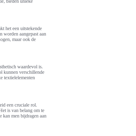
ie, bieden unieke
kt het een uitstekende
kan worden aangepast aan
rhogen, maar ook de
sthetisch waardevol is.
wol kunnen verschillende
ze textielelementen
id een cruciale rol.
et is van belang om te
oor kan men bijdragen aan