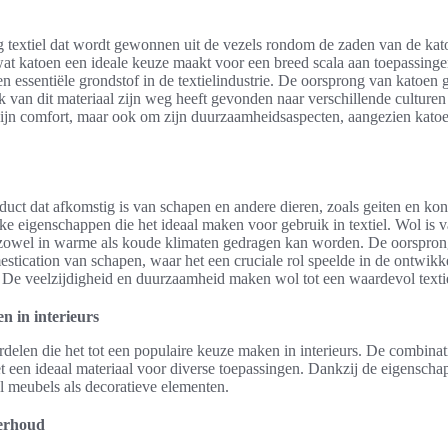
g textiel dat wordt gewonnen uit de vezels rondom de zaden van de kat
at katoen een ideale keuze maakt voor een breed scala aan toepassinge
n essentiële grondstof in de textielindustrie. De oorsprong van katoen 
ik van dit materiaal zijn weg heeft gevonden naar verschillende culturen
zijn comfort, maar ook om zijn duurzaamheidsaspecten, aangezien katoe
duct dat afkomstig is van schapen en andere dieren, zoals geiten en koni
eke eigenschappen die het ideaal maken voor gebruik in textiel. Wol is v
owel in warme als koude klimaten gedragen kan worden. De oorsprong
mestication van schapen, waar het een cruciale rol speelde in de ontwik
. De veelzijdigheid en duurzaamheid maken wol tot een waardevol textie
n in interieurs
rdelen die het tot een populaire keuze maken in interieurs. De combina
een ideaal materiaal voor diverse toepassingen. Dankzij de eigenschap
l meubels als decoratieve elementen.
erhoud