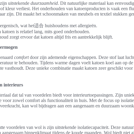
zijn uitstekende
duurzaamheid
. Dit natuurlijke materiaal kan eenvou
 of kleur verliest. Het onderhouden van katoenproducten is vaak een flu
ar zijn. Dit maakt het schoonmaken van meubels en textiel stukken ge
lergenisch, wat het适合 huishoudens met allergieën.
 katoen is relatief lang, mits goed onderhouden.
d zorgt ervoor dat katoen altijd fris en aantrekkelijk blijft.
vermogen
venaard
comfort
door zijn ademende eigenschappen. Deze stof laat lucht 
atuur te behouden. Tijdens warme dagen voelt katoen koel aan op de hu
e vasthoudt. Deze unieke combinatie maakt katoen zeer geschikt voor v
n interieurs
teriaal dat tal van voordelen biedt voor interieurtoepassingen. Zijn un
e voor zowel comfort als functionaliteit in huis. Met de focus op isolat
 veerkracht, kan wol bijdragen aan een aangenaam en duurzaam woonk
te voordelen van wol is zijn uitstekende isolatiecapaciteit. Deze natuu
een aangenaam binnenklimaat tijdens de koude maanden. Wol biedt niet a