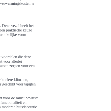
e verwarmingskosten te
. Deze vezel heeft het
een praktische keuze
spronkelijke vorm
e voordelen die deze
 voor allerlei
katoen zorgen voor een
r koelere klimaten,
r geschikt voor tapijten
kt voor de milieubewuste
functionaliteit en
n moderne huisdecoratie.