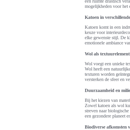
een ruimte drastisch ver
mogelijkheden voor het 
Katoen in verschillend
Katoen komt in een indr
keuze voor interieurdeco
elke gewenste stijl. De 
emotionele ambiance va
Wol als textuurelement 
Wol voegt een unieke tex
Wol heeft een natuurlijk
texturen worden geïntegr
versterken de sfeer en v
Duurzaamheid en milie
Bij het kiezen van mater
Zowel katoen als wol ku
streven naar biologische
een gezondere planeet en
Biodiverse afkomsten 