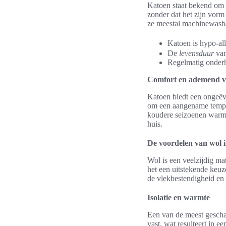
Katoen staat bekend om 
zonder dat het zijn vorm
ze meestal machinewasba
Katoen is hypo-al
De
levensduur
van
Regelmatig onderhou
Comfort en ademend 
Katoen biedt een ongeë
om een aangename temper
koudere seizoenen warmt
huis.
De voordelen van wol i
Wol is een veelzijdig ma
het een uitstekende keuz
de vlekbestendigheid en
Isolatie en warmte
Een van de meest geschat
vast, wat resulteert in 