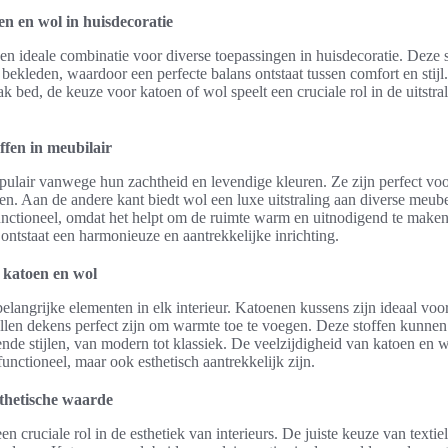
n en wol in huisdecoratie
n ideale combinatie voor diverse toepassingen in huisdecoratie. Deze
 bekleden, waardoor een perfecte balans ontstaat tussen comfort en stijl
ak bed, de keuze voor katoen of wol speelt een cruciale rol in de uitstra
ffen in meubilair
pulair vanwege hun zachtheid en levendige kleuren. Ze zijn perfect vo
len. Aan de andere kant biedt wol een luxe uitstraling aan diverse meub
unctioneel, omdat het helpt om de ruimte warm en uitnodigend te maken
ontstaat een harmonieuze en aantrekkelijke inrichting.
 katoen en wol
elangrijke elementen in elk interieur. Katoenen kussens zijn ideaal voo
wollen dekens perfect zijn om warmte toe te voegen. Deze stoffen kunn
ende stijlen, van modern tot klassiek. De veelzijdigheid van katoen en 
functioneel, maar ook esthetisch aantrekkelijk zijn.
sthetische waarde
en cruciale rol in de esthetiek van interieurs. De juiste keuze van textie