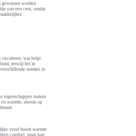
dig gewassen worden
itje van een cent, omdat
makkelijker.
circuleren, wat helpt
id, terwijl het in
erschillende ruimtes in
ieke eigenschappen maken
ie en warmte, alsook op
limaat.
rlijke vezel houdt warmte
lleen
comfort
, maar kan