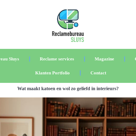
eau Sluys
Reclame services
Magazine
Klanten Portfolio
Contact
Wat maakt katoen en wol zo geliefd in interieurs?