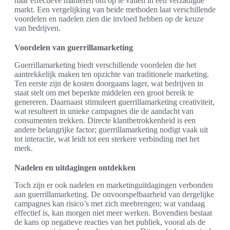
naar effectieve manieren om op te vallen in een verzadigde
markt. Een vergelijking van beide methoden laat verschillende
voordelen en nadelen zien die invloed hebben op de keuze
van bedrijven.
Voordelen van guerrillamarketing
Guerrillamarketing biedt verschillende voordelen die het
aantrekkelijk maken ten opzichte van traditionele marketing.
Ten eerste zijn de kosten doorgaans lager, wat bedrijven in
staat stelt om met beperkte middelen een groot bereik te
genereren. Daarnaast stimuleert guerrillamarketing creativiteit,
wat resulteert in unieke campagnes die de aandacht van
consumenten trekken. Directe klantbetrokkenheid is een
andere belangrijke factor; guerrillamarketing nodigt vaak uit
tot interactie, wat leidt tot een sterkere verbinding met het
merk.
Nadelen en uitdagingen ontdekken
Toch zijn er ook nadelen en marketinguitdagingen verbonden
aan guerrillamarketing. De onvoorspelbaarheid van dergelijke
campagnes kan risico’s met zich meebrengen; wat vandaag
effectief is, kan morgen niet meer werken. Bovendien bestaat
de kans op negatieve reacties van het publiek, vooral als de