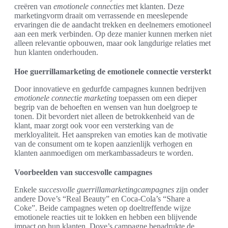
creëren van
emotionele connecties
met klanten. Deze
marketingvorm draait om verrassende en meeslepende
ervaringen die de aandacht trekken en deelnemers emotioneel
aan een merk verbinden. Op deze manier kunnen merken niet
alleen relevantie opbouwen, maar ook langdurige relaties met
hun klanten onderhouden.
Hoe guerrillamarketing de emotionele connectie versterkt
Door innovatieve en gedurfde campagnes kunnen bedrijven
emotionele connectie marketing
toepassen om een dieper
begrip van de behoeften en wensen van hun doelgroep te
tonen. Dit bevordert niet alleen de betrokkenheid van de
klant, maar zorgt ook voor een versterking van de
merkloyaliteit. Het aanspreken van emoties kan de motivatie
van de consument om te kopen aanzienlijk verhogen en
klanten aanmoedigen om merkambassadeurs te worden.
Voorbeelden van succesvolle campagnes
Enkele
succesvolle guerrillamarketingcampagnes
zijn onder
andere Dove’s “Real Beauty” en Coca-Cola’s “Share a
Coke”. Beide campagnes weten op doeltreffende wijze
emotionele reacties uit te lokken en hebben een blijvende
impact op hun klanten. Dove’s campagne benadrukte de