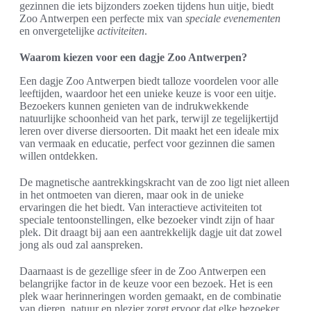
gezinnen die iets bijzonders zoeken tijdens hun uitje, biedt
Zoo Antwerpen een perfecte mix van
speciale evenementen
en onvergetelijke
activiteiten
.
Waarom kiezen voor een dagje Zoo Antwerpen?
Een dagje Zoo Antwerpen biedt talloze voordelen voor alle
leeftijden, waardoor het een unieke keuze is voor een uitje.
Bezoekers kunnen genieten van de indrukwekkende
natuurlijke schoonheid van het park, terwijl ze tegelijkertijd
leren over diverse diersoorten. Dit maakt het een ideale mix
van vermaak en educatie, perfect voor gezinnen die samen
willen ontdekken.
De magnetische aantrekkingskracht van de zoo ligt niet alleen
in het ontmoeten van dieren, maar ook in de unieke
ervaringen die het biedt. Van interactieve activiteiten tot
speciale tentoonstellingen, elke bezoeker vindt zijn of haar
plek. Dit draagt bij aan een aantrekkelijk dagje uit dat zowel
jong als oud zal aanspreken.
Daarnaast is de gezellige sfeer in de Zoo Antwerpen een
belangrijke factor in de keuze voor een bezoek. Het is een
plek waar herinneringen worden gemaakt, en de combinatie
van dieren, natuur en plezier zorgt ervoor dat elke bezoeker