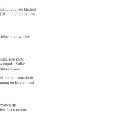
ultifunctionele kleding
j planninglight toepast
 Kleine onverwachte
ndig. Een plots
ra impuls. Zulke
van avontuur.
el, een kunstmarkt in
anning en leveren veel
 maken die
jdens het moment.