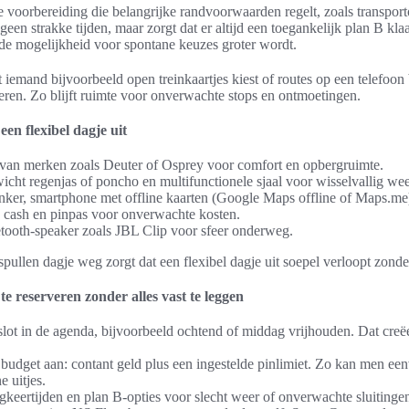
e voorbereiding die belangrijke randvoorwaarden regelt, zoals transport
geen strakke tijden, maar zorgt dat er altijd een toegankelijk plan B kla
de mogelijkheid voor spontane keuzes groter wordt.
t iemand bijvoorbeeld open treinkaartjes kiest of routes op een telefoon
oteren. Zo blijft ruimte voor onverwachte stops en ontmoetingen.
een flexibel dagje uit
an merken zoals Deuter of Osprey voor comfort en opbergruimte.
wicht regenjas of poncho en multifunctionele sjaal voor wisselvallig wee
er, smartphone met offline kaarten (Google Maps offline of Maps.me)
cash en pinpas voor onverwachte kosten.
tooth-speaker zoals JBL Clip voor sfeer onderweg.
e spullen dagje weg zorgt dat een flexibel dagje uit soepel verloopt zon
te reserveren zonder alles vast te leggen
slot in de agenda, bijvoorbeeld ochtend of middag vrijhouden. Dat creë
 budget aan: contant geld plus een ingestelde pinlimiet. Zo kan men ee
e uitjes.
keertijden en plan B-opties voor slecht weer of onverwachte sluitinge