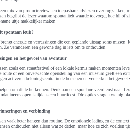
gt een mix van productreviews en toepasbare adviezen over rugzakken, m
zen begrijpt de lezer waarom spontaniteit waarde toevoegt, hoe hij of zi
ntane uitje makkelijker maken.
it spontaan leuk?
brengt energie en verrassingen die een geplande uitstap soms missen.
n. Ze veranderen een gewone dag in iets om te onthouden.
singen en het gevoel van avontuur
sen zoals een straatfestival of een lokale kermis maken momenten leve
e route of een onverwachte openstelling van een museum geeft een ext
gen activeren beloningscentra in de hersenen en versterken het gevoel 
helpen om dit te herkennen. Denk aan een spontane veerdienst naar Tex
at ineens open is tijdens een buurtfeest. Die opties vragen weinig pl
rinneringen en verbinding
en vaak beter hangen dan routine. De emotionele lading en de context
ensen onthouden niet alleen wat ze deden, maar hoe ze zich voelden ti