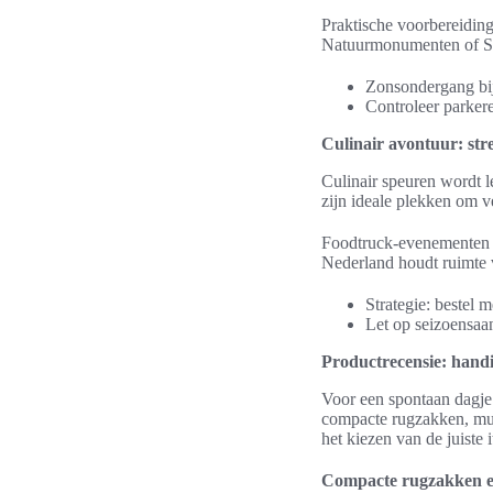
Praktische voorbereiding
Natuurmonumenten of Sta
Zonsondergang bij
Controleer parker
Culinair avontuur: str
Culinair speuren wordt 
zijn ideale plekken om v
Foodtruck-evenementen i
Nederland houdt ruimte v
Strategie: bestel 
Let op seizoensaan
Productrecensie: handi
Voor een spontaan dagje 
compacte rugzakken, multi
het kiezen van de juiste 
Compacte rugzakken e