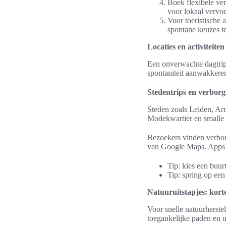
Boek flexibele ver
voor lokaal vervoe
Voor toeristische 
spontane keuzes te 
Locaties en activiteiten
Een onverwachte dagtrip 
spontaniteit aanwakkeren
Stedentrips en verbor
Steden zoals Leiden, Arn
Modekwartier en smalle s
Bezoekers vinden verborg
van Google Maps. Apps zo
Tip: kies een buu
Tip: spring op ee
Natuuruitstapjes: kor
Voor snelle natuurherst
toegankelijke paden en ui