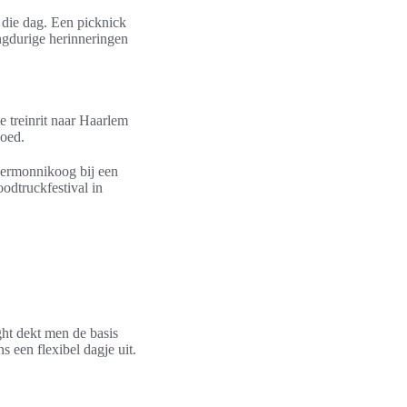
r die dag. Een picknick
ngdurige herinneringen
e treinrit naar Haarlem
goed.
iermonnikoog bij een
odtruckfestival in
ight dekt men de basis
 een flexibel dagje uit.