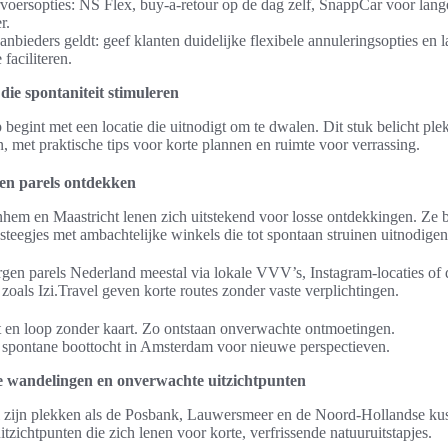
voersopties: NS Flex, buy-a-retour op de dag zelf, SnappCar voor lange
r.
aanbieders geldt: geef klanten duidelijke flexibele annuleringsopties en 
faciliteren.
 die spontaniteit stimuleren
begint met een locatie die uitnodigt om te dwalen. Dit stuk belicht plek
, met praktische tips voor korte plannen en ruimte voor verrassing.
gen parels ontdekken
hem en Maastricht lenen zich uitstekend voor losse ontdekkingen. Ze b
teegjes met ambachtelijke winkels die tot spontaan struinen uitnodigen
en parels Nederland meestal via lokale VVV’s, Instagram-locaties of d
als Izi.Travel geven korte routes zonder vaste verplichtingen.
rt en loop zonder kaart. Zo ontstaan onverwachte ontmoetingen.
n spontane boottocht in Amsterdam voor nieuwe perspectieven.
te wandelingen en onverwachte uitzichtpunten
el zijn plekken als de Posbank, Lauwersmeer en de Noord-Hollandse kus
tzichtpunten die zich lenen voor korte, verfrissende natuuruitstapjes.