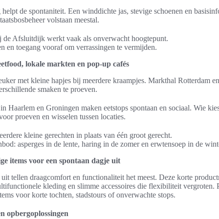
 helpt de spontaniteit. Een winddichte jas, stevige schoenen en basisin
atsbosbeheer volstaan meestal.
 de Afsluitdijk werkt vaak als onverwacht hoogtepunt.
en en toegang vooraf om verrassingen te vermijden.
eetfood, lokale markten en pop-up cafés
leuker met kleine hapjes bij meerdere kraampjes. Markthal Rotterdam 
erschillende smaken te proeven.
n Haarlem en Groningen maken eetstops spontaan en sociaal. Wie kiest
oor proeven en wisselen tussen locaties.
meerdere kleine gerechten in plaats van één groot gerecht.
bod: asperges in de lente, haring in de zomer en erwtensoep in de wint
ge items voor een spontaan dagje uit
uit tellen draagcomfort en functionaliteit het meest. Deze korte product
functionele kleding en slimme accessoires die flexibiliteit vergroten. P
items voor korte tochten, stadstours of onverwachte stops.
n opbergoplossingen