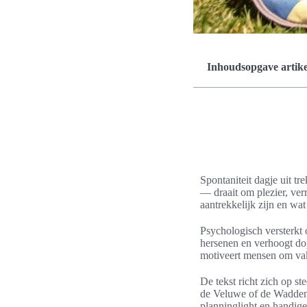
Inhoudsopgave artike
Spontaniteit dagje uit t
— draait om plezier, ver
aantrekkelijk zijn en w
Psychologisch versterkt 
hersenen en verhoogt do
motiveert mensen om vak
De tekst richt zich op s
de Veluwe of de Waddene
planninglight en handige 