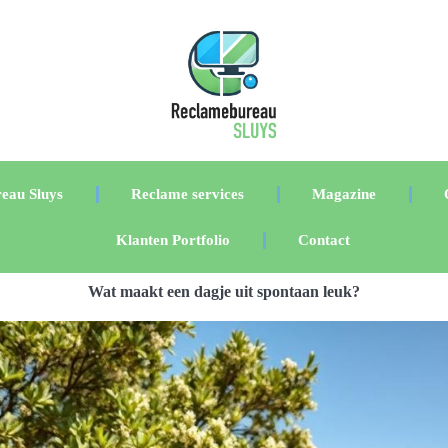
eau Sluys
Reclame services
Magazine
Klanten Portfolio
Contact
Wat maakt een dagje uit spontaan leuk?