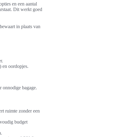
opties en een aantal
arstaat. Dit werkt goed
 bewaart in plaats van
r.
 en oordopjes.
der onnodige bagage.
ert ruimte zonder een
nvoudig budget
n.