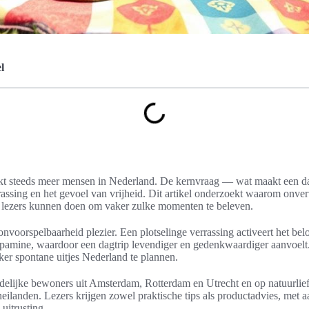
l
rekt steeds meer mensen in Nederland. De kernvraag — wat maakt een da
rassing en het gevoel van vrijheid. Dit artikel onderzoekt waarom onv
at lezers kunnen doen om vaker zulke momenten te beleven.
onvoorspelbaarheid plezier. Een plotselinge verrassing activeert het be
pamine, waardoor een dagtrip levendiger en gedenkwaardiger aanvoelt.
er spontane uitjes Nederland te plannen.
tedelijke bewoners uit Amsterdam, Rotterdam en Utrecht en op natuurlie
ilanden. Lezers krijgen zowel praktische tips als productadvies, met 
uitrusting.