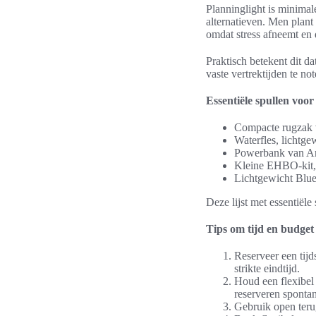
Planninglight is minimal
alternatieven. Men plant 
omdat stress afneemt en 
Praktisch betekent dit da
vaste vertrektijden te n
Essentiële spullen voor 
Compacte rugzak v
Waterfles, lichtge
Powerbank van Ank
Kleine EHBO-kit, 
Lichtgewicht Blue
Deze lijst met essentiël
Tips om tijd en budget 
Reserveer een tijd
strikte eindtijd.
Houd een flexibel
reserveren spontan
Gebruik open terug