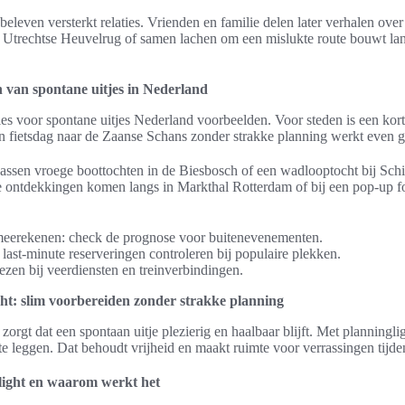
eleven versterkt relaties. Vrienden en familie delen later verhalen ove
 Utrechtse Heuvelrug of samen lachen om een mislukte route bouwt la
 van spontane uitjes in Nederland
ties voor spontane uitjes Nederland voorbeelden. Voor steden is een kort
en fietsdag naar de Zaanse Schans zonder strakke planning werkt even 
passen vroege boottochten in de Biesbosch of een wadlooptocht bij Sch
e ontdekkingen komen langs in Markthal Rotterdam of bij een pop-up fo
meerekenen: check de prognose voor buitenevenementen.
last-minute reserveringen controleren bij populaire plekken.
iezen bij veerdiensten en treinverbindingen.
ht: slim voorbereiden zonder strakke planning
zorgt dat een spontaan uitje plezierig en haalbaar blijft. Met planningl
e leggen. Dat behoudt vrijheid en maakt ruimte voor verrassingen tijdens
light en waarom werkt het