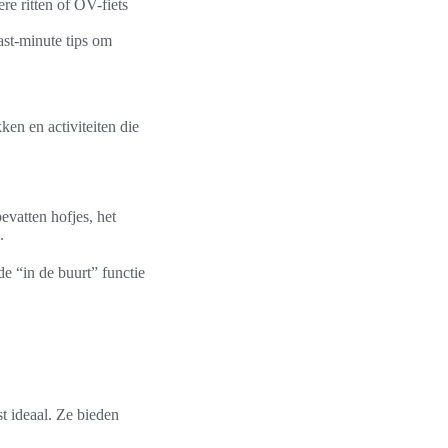
re ritten of OV-fiets
last-minute tips om
ken en activiteiten die
evatten hofjes, het
.
e “in de buurt” functie
t ideaal. Ze bieden