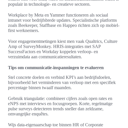
populair in technologie- en creatieve sectoren.
Workplace by Meta en Yammer functioneren als sociaal
intranet voor bedrijfsbrede updates. Specialistische platforms
zoals Beekeeper, Staffbase en Happeo richten zich op mobiel-
first werknemers.
Voor engagementmetingen kiest men vaak Qualtrics, Culture
Amp of SurveyMonkey. HRIS-integraties met SAP
SuccessFactors en Workday koppelen verloop- en
verzuimdata aan communicatieresultaten.
Tips om communicatie-inspanningen te evalueren
Stel concrete doelen en verbind KPI’s aan bedrijfsdoelen,
bijvoorbeeld het verminderen van verloop met een specifiek
percentage binnen twaalf maanden.
Gebruik triangulatie: combineer cijfers zoals open rates en
eNPS met interviews en focusgroepen. Korte, regelmatige
pulse surveys detecteren trends sneller dan zeldzame,
omvangrijke enquêtes.
Wijs data-eigenaarschap toe binnen HR of Corporate