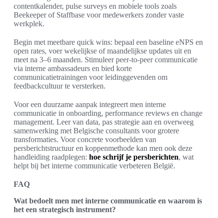
contentkalender, pulse surveys en mobiele tools zoals
Beekeeper of Staffbase voor medewerkers zonder vaste
werkplek.
Begin met meetbare quick wins: bepaal een baseline eNPS en
open rates, voer wekelijkse of maandelijkse updates uit en
meet na 3–6 maanden. Stimuleer peer-to-peer communicatie
via interne ambassadeurs en bied korte
communicatietrainingen voor leidinggevenden om
feedbackcultuur te versterken.
Voor een duurzame aanpak integreert men interne
communicatie in onboarding, performance reviews en change
management. Leer van data, pas strategie aan en overweeg
samenwerking met Belgische consultants voor grotere
transformaties. Voor concrete voorbeelden van
persberichtstructuur en koppenmethode kan men ook deze
handleiding raadplegen:
hoe schrijf je persberichten
, wat
helpt bij het interne communicatie verbeteren België.
FAQ
Wat bedoelt men met interne communicatie en waarom is
het een strategisch instrument?