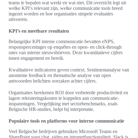
teams te bepalen wat werkt en wat niet. Dit overzicht legt uit
welke KPI’s relevant zijn, welke communicatie tools breed
ingezet worden en hoe organisaties simpele evaluaties
uitvoeren.
KPI’s en meetbare resultaten
Belangrijke KPI interne communicatie bevatten eNPS,
responspercentages op enquêtes en open- en click-through
rates van interne nieuwsbrieven. Deze kwantitatieve cijfers
tonen engagement en bereik.
Kwalitatieve indicatoren geven context. Sentimentanalyse van
anonieme feedback en thematische analyse van open
antwoorden belichten oorzaken achter cijfers.
Organisaties berekenen ROI door verbeterde productiviteit en
lagere rekruteringskosten te koppelen aan communicatie-
inspanningen. Vergelijking met sectorbenchmarks, zoals
Belgische HR-studies, helpt bij interpretatie.
Populaire tools en platforms voor interne communicatie
Veel Belgische bedrijven gebruiken Microsoft Teams en
SharePoint voor chat, video en intranetfunctionaliteit. Slack is