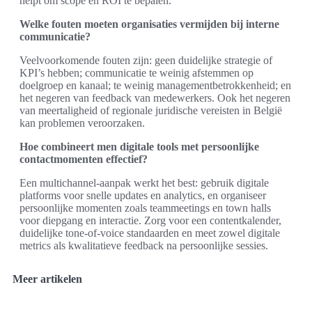
helpt om scope en ROI te bepalen.
Welke fouten moeten organisaties vermijden bij interne
communicatie?
Veelvoorkomende fouten zijn: geen duidelijke strategie of
KPI’s hebben; communicatie te weinig afstemmen op
doelgroep en kanaal; te weinig managementbetrokkenheid; en
het negeren van feedback van medewerkers. Ook het negeren
van meertaligheid of regionale juridische vereisten in België
kan problemen veroorzaken.
Hoe combineert men digitale tools met persoonlijke
contactmomenten effectief?
Een multichannel-aanpak werkt het best: gebruik digitale
platforms voor snelle updates en analytics, en organiseer
persoonlijke momenten zoals teammeetings en town halls
voor diepgang en interactie. Zorg voor een contentkalender,
duidelijke tone-of-voice standaarden en meet zowel digitale
metrics als kwalitatieve feedback na persoonlijke sessies.
Meer artikelen