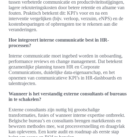
tussen verbeterde communicatie en productiviteitsstijgingen,
lagere rekruteringskosten door betere retentie en afname van
fouten. Praktisch betekent dit: KPI’s voor en na een
interventie vergelijken (bijv. verloop, verzuim, eNPS) en de
kostenbesparingen of opbrengsten toe te rekenen aan die
veranderingen.
Hoe integreert interne communicatie best in HR-
processen?
Interne communicatie moet ingebed worden in onboarding,
performance reviews en change management. Dat betekent
gezamenlijke planning tussen HR en Corporate
Communications, duidelijke data-eigenaarschap, en het
opnemen van communicatieve KPI’s in HR-dashboards en
talenttrajecten.
Wanneer is het verstandig externe consultants of bureaus
in te schakelen?
Externe consultants zijn nuttig bij grootschalige
transformaties, fusies of wanneer interne expertise ontbreekt.
Belgische bureau’s en consultants brengen marktkennis en
bewezen methodes mee, wat procesversnelling en draagvlak
kan opleveren. Een korte audit en roadmap als eerste stap