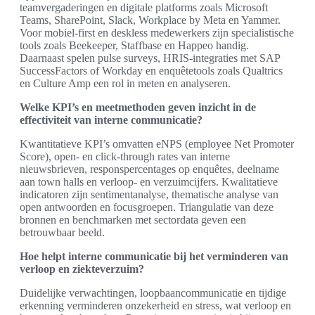
teamvergaderingen en digitale platforms zoals Microsoft
Teams, SharePoint, Slack, Workplace by Meta en Yammer.
Voor mobiel-first en deskless medewerkers zijn specialistische
tools zoals Beekeeper, Staffbase en Happeo handig.
Daarnaast spelen pulse surveys, HRIS-integraties met SAP
SuccessFactors of Workday en enquêtetools zoals Qualtrics
en Culture Amp een rol in meten en analyseren.
Welke KPI’s en meetmethoden geven inzicht in de
effectiviteit van interne communicatie?
Kwantitatieve KPI’s omvatten eNPS (employee Net Promoter
Score), open- en click-through rates van interne
nieuwsbrieven, responspercentages op enquêtes, deelname
aan town halls en verloop- en verzuimcijfers. Kwalitatieve
indicatoren zijn sentimentanalyse, thematische analyse van
open antwoorden en focusgroepen. Triangulatie van deze
bronnen en benchmarken met sectordata geven een
betrouwbaar beeld.
Hoe helpt interne communicatie bij het verminderen van
verloop en ziekteverzuim?
Duidelijke verwachtingen, loopbaancommunicatie en tijdige
erkenning verminderen onzekerheid en stress, wat verloop en