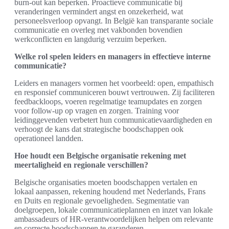
burn-out kan beperken. Proactieve communicatie bij
veranderingen vermindert angst en onzekerheid, wat
personeelsverloop opvangt. In België kan transparante sociale
communicatie en overleg met vakbonden bovendien
werkconflicten en langdurig verzuim beperken.
Welke rol spelen leiders en managers in effectieve interne
communicatie?
Leiders en managers vormen het voorbeeld: open, empathisch
en responsief communiceren bouwt vertrouwen. Zij faciliteren
feedbackloops, voeren regelmatige teamupdates en zorgen
voor follow-up op vragen en zorgen. Training voor
leidinggevenden verbetert hun communicatievaardigheden en
verhoogt de kans dat strategische boodschappen ook
operationeel landden.
Hoe houdt een Belgische organisatie rekening met
meertaligheid en regionale verschillen?
Belgische organisaties moeten boodschappen vertalen en
lokaal aanpassen, rekening houdend met Nederlands, Frans
en Duits en regionale gevoeligheden. Segmentatie van
doelgroepen, lokale communicatieplannen en inzet van lokale
ambassadeurs of HR-verantwoordelijken helpen om relevante
en correcte boodschappen te garanderen.