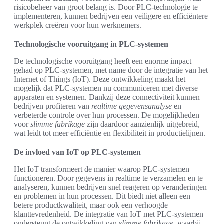
risicobeheer van groot belang is. Door PLC-technologie te
implementeren, kunnen bedrijven een veiligere en efficiëntere
werkplek creëren voor hun werknemers.
Technologische vooruitgang in PLC-systemen
De technologische vooruitgang heeft een enorme impact
gehad op PLC-systemen, met name door de integratie van het
Internet of Things (IoT). Deze ontwikkeling maakt het
mogelijk dat PLC-systemen nu communiceren met diverse
apparaten en systemen. Dankzij deze connectiviteit kunnen
bedrijven profiteren van
realtime gegevensanalyse
en
verbeterde controle over hun processen. De mogelijkheden
voor
slimme fabrikage
zijn daardoor aanzienlijk uitgebreid,
wat leidt tot meer efficiëntie en flexibiliteit in productielijnen.
De invloed van IoT op PLC-systemen
Het IoT transformeert de manier waarop PLC-systemen
functioneren. Door gegevens in realtime te verzamelen en te
analyseren, kunnen bedrijven snel reageren op veranderingen
en problemen in hun processen. Dit biedt niet alleen een
betere productkwaliteit, maar ook een verhoogde
klanttevredenheid. De integratie van IoT met PLC-systemen
ondersteunt de ontwikkeling van
slimme fabrikage
, waarbij