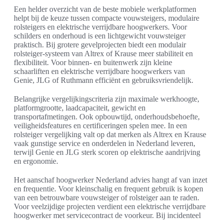
Een helder overzicht van de beste mobiele werkplatformen
helpt bij de keuze tussen compacte vouwsteigers, modulaire
rolsteigers en elektrische verrijdbare hoogwerkers. Voor
schilders en onderhoud is een lichtgewicht vouwsteiger
praktisch. Bij grotere gevelprojecten biedt een modulair
rolsteiger-systeem van Altrex of Krause meer stabiliteit en
flexibiliteit. Voor binnen- en buitenwerk zijn kleine
schaarliften en elektrische verrijdbare hoogwerkers van
Genie, JLG of Ruthmann efficiënt en gebruiksvriendelijk.
Belangrijke vergelijkingscriteria zijn maximale werkhoogte,
platformgrootte, laadcapaciteit, gewicht en
transportafmetingen. Ook opbouwtijd, onderhoudsbehoefte,
veiligheidsfeatures en certificeringen spelen mee. In een
rolsteiger vergelijking valt op dat merken als Altrex en Krause
vaak gunstige service en onderdelen in Nederland leveren,
terwijl Genie en JLG sterk scoren op elektrische aandrijving
en ergonomie.
Het aanschaf hoogwerker Nederland advies hangt af van inzet
en frequentie. Voor kleinschalig en frequent gebruik is kopen
van een betrouwbare vouwsteiger of rolsteiger aan te raden.
Voor veelzijdige projecten verdient een elektrische verrijdbare
hoogwerker met servicecontract de voorkeur. Bij incidenteel