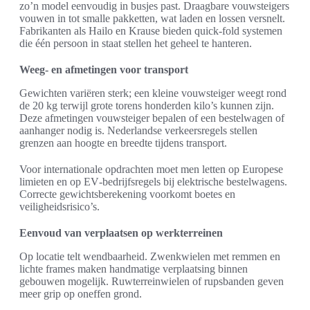
zo’n model eenvoudig in busjes past. Draagbare vouwsteigers
vouwen in tot smalle pakketten, wat laden en lossen versnelt.
Fabrikanten als Hailo en Krause bieden quick‑fold systemen
die één persoon in staat stellen het geheel te hanteren.
Weeg- en afmetingen voor transport
Gewichten variëren sterk; een kleine vouwsteiger weegt rond
de 20 kg terwijl grote torens honderden kilo’s kunnen zijn.
Deze afmetingen vouwsteiger bepalen of een bestelwagen of
aanhanger nodig is. Nederlandse verkeersregels stellen
grenzen aan hoogte en breedte tijdens transport.
Voor internationale opdrachten moet men letten op Europese
limieten en op EV‑bedrijfsregels bij elektrische bestelwagens.
Correcte gewichtsberekening voorkomt boetes en
veiligheidsrisico’s.
Eenvoud van verplaatsen op werkterreinen
Op locatie telt wendbaarheid. Zwenkwielen met remmen en
lichte frames maken handmatige verplaatsing binnen
gebouwen mogelijk. Ruwterreinwielen of rupsbanden geven
meer grip op oneffen grond.