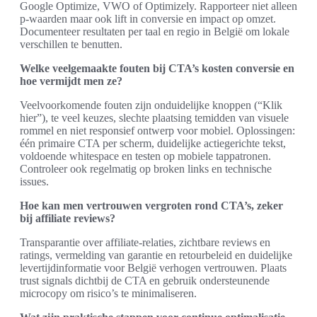
Google Optimize, VWO of Optimizely. Rapporteer niet alleen
p-waarden maar ook lift in conversie en impact op omzet.
Documenteer resultaten per taal en regio in België om lokale
verschillen te benutten.
Welke veelgemaakte fouten bij CTA’s kosten conversie en
hoe vermijdt men ze?
Veelvoorkomende fouten zijn onduidelijke knoppen (“Klik
hier”), te veel keuzes, slechte plaatsing temidden van visuele
rommel en niet responsief ontwerp voor mobiel. Oplossingen:
één primaire CTA per scherm, duidelijke actiegerichte tekst,
voldoende whitespace en testen op mobiele tappatronen.
Controleer ook regelmatig op broken links en technische
issues.
Hoe kan men vertrouwen vergroten rond CTA’s, zeker
bij affiliate reviews?
Transparantie over affiliate-relaties, zichtbare reviews en
ratings, vermelding van garantie en retourbeleid en duidelijke
levertijdinformatie voor België verhogen vertrouwen. Plaats
trust signals dichtbij de CTA en gebruik ondersteunende
microcopy om risico’s te minimaliseren.