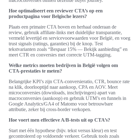
macroconversies binnen dezelfde buyer journey.
Hoe optimaliseert een reviewer CTA’s op een
productpagina voor Belgische lezers?
Plaats een primaire CTA boven en herhaal onderaan de
review, gebruik affiliate-links met duidelijke transparantie,
vermeld levertijd en servicevoorwaarden voor België, en voeg
trust signals (ratings, garanties) bij de knop. Test
tekstvarianten zoals “Bespaar 15% — Bekijk aanbieding” en
meet CTR en conversies met correcte UTM-tagging.
Welke metrics moeten bedrijven in België volgen om
CTA-prestaties te meten?
Belangrijke KPI’s zijn CTA-conversieratio, CTR, bounce rate
na klik, doorlooptijd naar aankoop, CPA en AOV. Meet
microconversies (downloads, inschrijvingen) apart van
macroconversies (aankoop) en gebruik UTM’s en funnels in
Google Analytics/GA4 of Matomo voor betrouwbare
attributie, zeker bij cross-border verkopen.
Hoe voert men effectieve A/B-tests uit op CTA’s?
Start met één hypothese (bijv. tekst versus kleur) en test
gecontroleerd op voldoende verkeer. Gebruik tools zoals