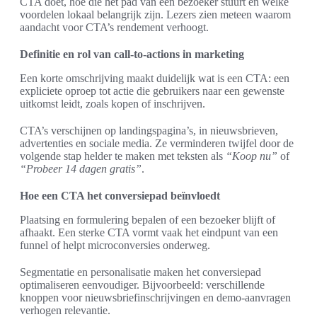
CTA doet, hoe die het pad van een bezoeker stuurt en welke
voordelen lokaal belangrijk zijn. Lezers zien meteen waarom
aandacht voor CTA’s rendement verhoogt.
Definitie en rol van call-to-actions in marketing
Een korte omschrijving maakt duidelijk wat is een CTA: een
expliciete oproep tot actie die gebruikers naar een gewenste
uitkomst leidt, zoals kopen of inschrijven.
CTA’s verschijnen op landingspagina’s, in nieuwsbrieven,
advertenties en sociale media. Ze verminderen twijfel door de
volgende stap helder te maken met teksten als
“Koop nu”
of
“Probeer 14 dagen gratis”
.
Hoe een CTA het conversiepad beïnvloedt
Plaatsing en formulering bepalen of een bezoeker blijft of
afhaakt. Een sterke CTA vormt vaak het eindpunt van een
funnel of helpt microconversies onderweg.
Segmentatie en personalisatie maken het conversiepad
optimaliseren eenvoudiger. Bijvoorbeeld: verschillende
knoppen voor nieuwsbriefinschrijvingen en demo-aanvragen
verhogen relevantie.