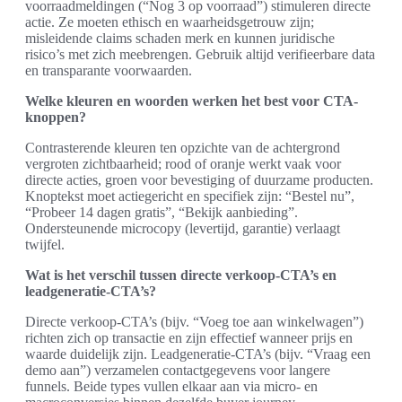
voorraadmeldingen (“Nog 3 op voorraad”) stimuleren directe
actie. Ze moeten ethisch en waarheidsgetrouw zijn;
misleidende claims schaden merk en kunnen juridische
risico’s met zich meebrengen. Gebruik altijd verifieerbare data
en transparante voorwaarden.
Welke kleuren en woorden werken het best voor CTA-
knoppen?
Contrasterende kleuren ten opzichte van de achtergrond
vergroten zichtbaarheid; rood of oranje werkt vaak voor
directe acties, groen voor bevestiging of duurzame producten.
Knoptekst moet actiegericht en specifiek zijn: “Bestel nu”,
“Probeer 14 dagen gratis”, “Bekijk aanbieding”.
Ondersteunende microcopy (levertijd, garantie) verlaagt
twijfel.
Wat is het verschil tussen directe verkoop-CTA’s en
leadgeneratie-CTA’s?
Directe verkoop-CTA’s (bijv. “Voeg toe aan winkelwagen”)
richten zich op transactie en zijn effectief wanneer prijs en
waarde duidelijk zijn. Leadgeneratie-CTA’s (bijv. “Vraag een
demo aan”) verzamelen contactgegevens voor langere
funnels. Beide types vullen elkaar aan via micro- en