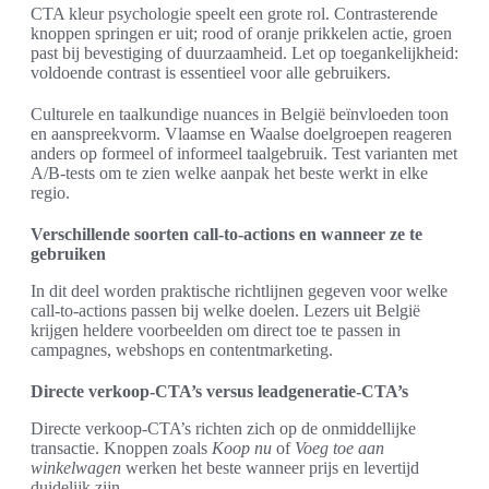
CTA kleur psychologie speelt een grote rol. Contrasterende
knoppen springen er uit; rood of oranje prikkelen actie, groen
past bij bevestiging of duurzaamheid. Let op toegankelijkheid:
voldoende contrast is essentieel voor alle gebruikers.
Culturele en taalkundige nuances in België beïnvloeden toon
en aanspreekvorm. Vlaamse en Waalse doelgroepen reageren
anders op formeel of informeel taalgebruik. Test varianten met
A/B-tests om te zien welke aanpak het beste werkt in elke
regio.
Verschillende soorten call-to-actions en wanneer ze te
gebruiken
In dit deel worden praktische richtlijnen gegeven voor welke
call-to-actions passen bij welke doelen. Lezers uit België
krijgen heldere voorbeelden om direct toe te passen in
campagnes, webshops en contentmarketing.
Directe verkoop-CTA’s versus leadgeneratie-CTA’s
Directe verkoop-CTA’s richten zich op de onmiddellijke
transactie. Knoppen zoals
Koop nu
of
Voeg toe aan
winkelwagen
werken het beste wanneer prijs en levertijd
duidelijk zijn.