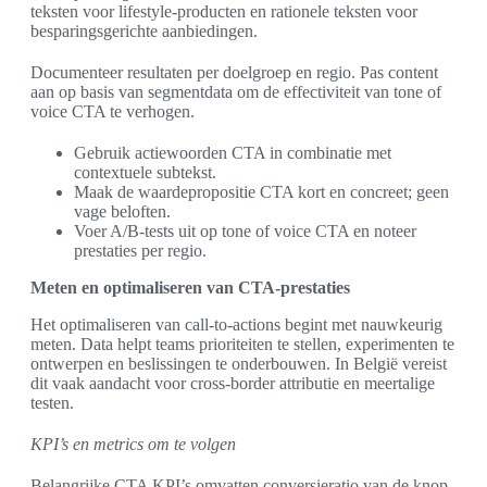
teksten voor lifestyle-producten en rationele teksten voor
besparingsgerichte aanbiedingen.
Documenteer resultaten per doelgroep en regio. Pas content
aan op basis van segmentdata om de effectiviteit van tone of
voice CTA te verhogen.
Gebruik actiewoorden CTA in combinatie met
contextuele subtekst.
Maak de waardepropositie CTA kort en concreet; geen
vage beloften.
Voer A/B-tests uit op tone of voice CTA en noteer
prestaties per regio.
Meten en optimaliseren van CTA-prestaties
Het optimaliseren van call-to-actions begint met nauwkeurig
meten. Data helpt teams prioriteiten te stellen, experimenten te
ontwerpen en beslissingen te onderbouwen. In België vereist
dit vaak aandacht voor cross-border attributie en meertalige
testen.
KPI’s en metrics om te volgen
Belangrijke CTA KPI’s omvatten conversieratio van de knop,