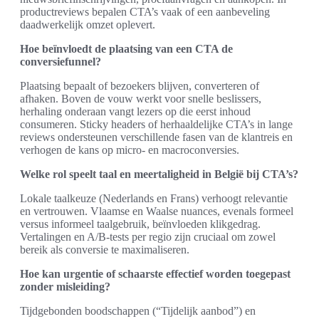
productreviews bepalen CTA’s vaak of een aanbeveling
daadwerkelijk omzet oplevert.
Hoe beïnvloedt de plaatsing van een CTA de
conversiefunnel?
Plaatsing bepaalt of bezoekers blijven, converteren of
afhaken. Boven de vouw werkt voor snelle beslissers,
herhaling onderaan vangt lezers op die eerst inhoud
consumeren. Sticky headers of herhaaldelijke CTA’s in lange
reviews ondersteunen verschillende fasen van de klantreis en
verhogen de kans op micro- en macroconversies.
Welke rol speelt taal en meertaligheid in België bij CTA’s?
Lokale taalkeuze (Nederlands en Frans) verhoogt relevantie
en vertrouwen. Vlaamse en Waalse nuances, evenals formeel
versus informeel taalgebruik, beïnvloeden klikgedrag.
Vertalingen en A/B-tests per regio zijn cruciaal om zowel
bereik als conversie te maximaliseren.
Hoe kan urgentie of schaarste effectief worden toegepast
zonder misleiding?
Tijdgebonden boodschappen (“Tijdelijk aanbod”) en