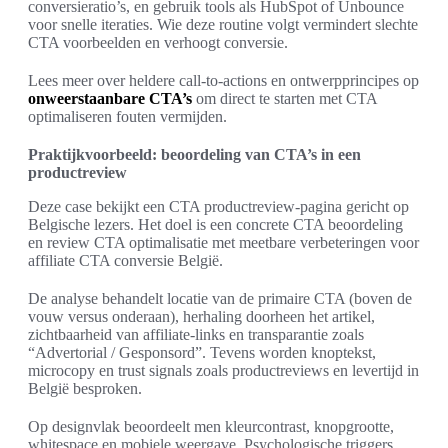
conversieratio’s, en gebruik tools als HubSpot of Unbounce
voor snelle iteraties. Wie deze routine volgt vermindert slechte
CTA voorbeelden en verhoogt conversie.
Lees meer over heldere call-to-actions en ontwerpprincipes op
onweerstaanbare CTA’s
om direct te starten met CTA
optimaliseren fouten vermijden.
Praktijkvoorbeeld: beoordeling van CTA’s in een
productreview
Deze case bekijkt een CTA productreview-pagina gericht op
Belgische lezers. Het doel is een concrete CTA beoordeling
en review CTA optimalisatie met meetbare verbeteringen voor
affiliate CTA conversie België.
De analyse behandelt locatie van de primaire CTA (boven de
vouw versus onderaan), herhaling doorheen het artikel,
zichtbaarheid van affiliate-links en transparantie zoals
“Advertorial / Gesponsord”. Tevens worden knoptekst,
microcopy en trust signals zoals productreviews en levertijd in
België besproken.
Op designvlak beoordeelt men kleurcontrast, knopgrootte,
whitespace en mobiele weergave. Psychologische triggers