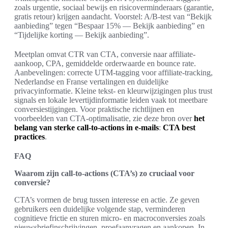
zoals urgentie, sociaal bewijs en risicoverminderaars (garantie,
gratis retour) krijgen aandacht. Voorstel: A/B-test van “Bekijk
aanbieding” tegen “Bespaar 15% — Bekijk aanbieding” en
“Tijdelijke korting — Bekijk aanbieding”.
Meetplan omvat CTR van CTA, conversie naar affiliate-
aankoop, CPA, gemiddelde orderwaarde en bounce rate.
Aanbevelingen: correcte UTM-tagging voor affiliate-tracking,
Nederlandse en Franse vertalingen en duidelijke
privacyinformatie. Kleine tekst- en kleurwijzigingen plus trust
signals en lokale levertijdinformatie leiden vaak tot meetbare
conversiestijgingen. Voor praktische richtlijnen en
voorbeelden van CTA-optimalisatie, zie deze bron over
het
belang van sterke call-to-actions in e-mails
:
CTA best
practices
.
FAQ
Waarom zijn call-to-actions (CTA’s) zo cruciaal voor
conversie?
CTA’s vormen de brug tussen interesse en actie. Ze geven
gebruikers een duidelijke volgende stap, verminderen
cognitieve frictie en sturen micro- en macroconversies zoals
nieuwsbriefinschrijvingen, proefaanvragen en aankopen. In