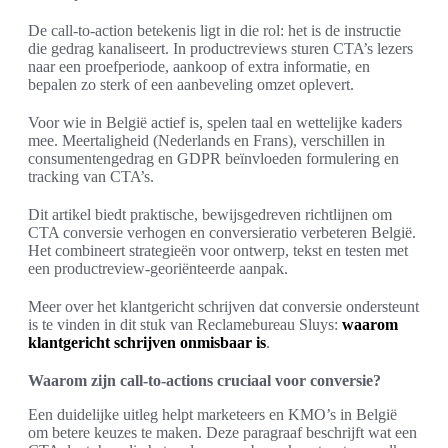
De call-to-action betekenis ligt in die rol: het is de instructie
die gedrag kanaliseert. In productreviews sturen CTA’s lezers
naar een proefperiode, aankoop of extra informatie, en
bepalen zo sterk of een aanbeveling omzet oplevert.
Voor wie in België actief is, spelen taal en wettelijke kaders
mee. Meertaligheid (Nederlands en Frans), verschillen in
consumentengedrag en GDPR beïnvloeden formulering en
tracking van CTA’s.
Dit artikel biedt praktische, bewijsgedreven richtlijnen om
CTA conversie verhogen en conversieratio verbeteren België.
Het combineert strategieën voor ontwerp, tekst en testen met
een productreview-georiënteerde aanpak.
Meer over het klantgericht schrijven dat conversie ondersteunt
is te vinden in dit stuk van Reclamebureau Sluys:
waarom
klantgericht schrijven onmisbaar is
.
Waarom zijn call-to-actions cruciaal voor conversie?
Een duidelijke uitleg helpt marketeers en KMO’s in België
om betere keuzes te maken. Deze paragraaf beschrijft wat een