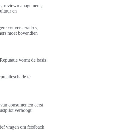
ns, reviewmanagement,
ultuur en
ere conversieratio’s,
emers moet bovendien
 Reputatie vormt de basis
utatieschade te
d van consumenten eerst
ustpilot verhoogt
ief vragen om feedback