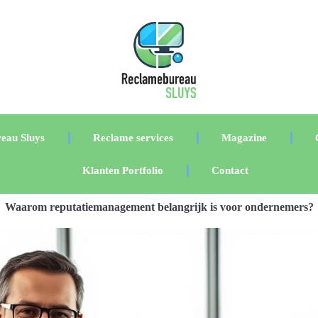
eau Sluys
Reclame services
Magazine
Klanten Portfolio
Contact
Waarom reputatiemanagement belangrijk is voor ondernemers?