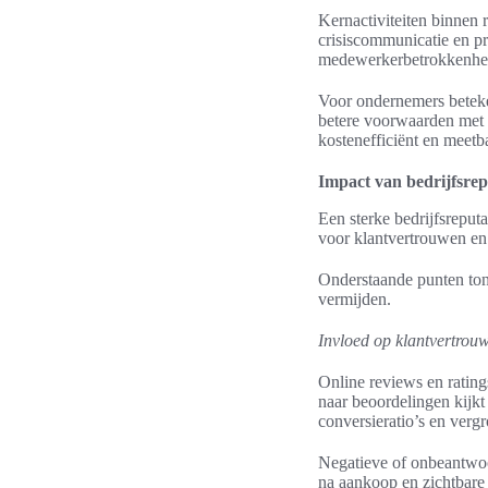
Kernactiviteiten binnen
crisiscommunicatie en pro
medewerkerbetrokkenheid
Voor ondernemers beteken
betere voorwaarden met 
kostenefficiënt en meetba
Impact van bedrijfsrep
Een sterke bedrijfsreput
voor klantvertrouwen en
Onderstaande punten to
vermijden.
Invloed op klantvertrou
Online reviews en rating
naar beoordelingen kijkt
conversieratio’s en ver
Negatieve of onbeantwo
na aankoop en zichtbare 