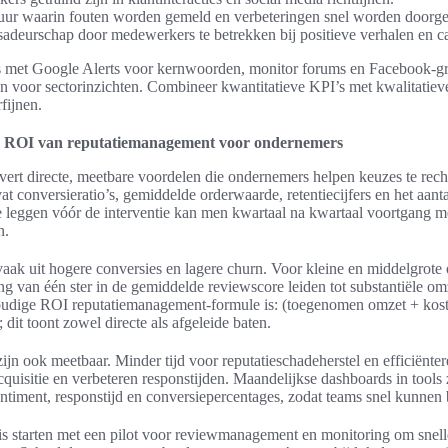
tuur waarin fouten worden gemeld en verbeteringen snel worden doorg
adeurschap door medewerkers te betrekken bij positieve verhalen en ca
erts met Google Alerts voor kernwoorden, monitor forums en Facebook-g
n voor sectorinzichten. Combineer kwantitatieve KPI’s met kwalitatiev
fijnen.
n ROI van reputatiemanagement voor ondernemers
ert directe, meetbare voordelen die ondernemers helpen keuzes te rech
t conversieratio’s, gemiddelde orderwaarde, retentiecijfers en het aanta
e leggen vóór de interventie kan men kwartaal na kwartaal voortgang 
n.
 vaak uit hogere conversies en lagere churn. Voor kleine en middelgrot
ng van één ster in de gemiddelde reviewscore leiden tot substantiële omz
oudige ROI reputatiemanagement-formule is: (toegenomen omzet + kos
; dit toont zowel directe als afgeleide baten.
ijn ook meetbaar. Minder tijd voor reputatieschadeherstel en efficiënter
cquisitie en verbeteren responstijden. Maandelijkse dashboards in tools
ntiment, responstijd en conversiepercentages, zodat teams snel kunnen b
s starten met een pilot voor reviewmanagement en monitoring om snelle