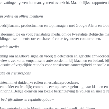
envattingen geven het management overzicht. Maandelijkse rapporten t
n online en offline mentions
or bedrijfsnaam, productnamen en topmanagers met Google Alerts en tool
sbronnen toe en volg Franstalige media om de tweetalige Belgische mar
ldingen, sentimentscore en share of voice tegenover concurrenten.
ociale media
tening om negatieve signalen vroeg te detecteren en gerichte antwoorde
views; zet korte, empathische antwoorden in bij klachten en bedank bij
otsuite of vergelijkbare tools voor consistente aanwezigheid en snelle 
ie en crisisrespons
isteam met duidelijke rollen en escalatieprocedures.
 helder en feitelijk; communiceer updates regelmatig naar klanten en
toring België diensten om lokale berichtgeving te volgen en snel te r
bedrijfscultuur in reputatieopbouw
rs getraind zijn in klantinteracties en social media richtlijnen.