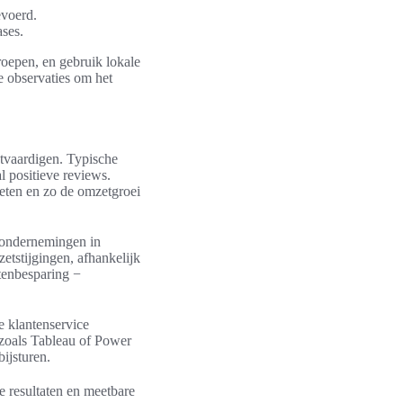
evoerd.
ses.
roepen, en gebruik lokale
e observaties om het
tvaardigen. Typische
l positieve reviews.
meten en zo de omzetgroei
e ondernemingen in
etstijgingen, afhankelijk
tenbesparing −
e klantenservice
 zoals Tableau of Power
ijsturen.
 resultaten en meetbare