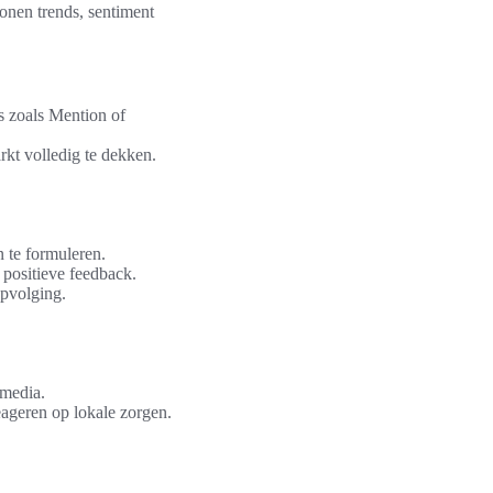
onen trends, sentiment
s zoals Mention of
kt volledig te dekken.
n te formuleren.
 positieve feedback.
opvolging.
 media.
eageren op lokale zorgen.