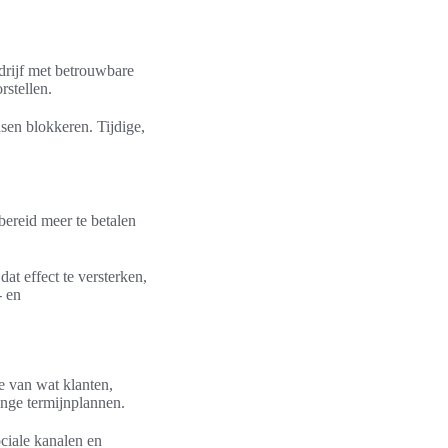
edrijf met betrouwbare
rstellen.
sen blokkeren. Tijdige,
bereid meer te betalen
at effect te versterken,
- en
e van wat klanten,
lange termijnplannen.
ociale kanalen en