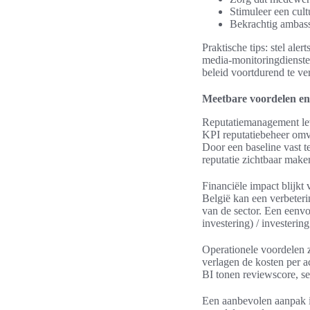
Stimuleer een cul
Bekrachtig ambass
Praktische tips: stel al
media-monitoringdienste
beleid voortdurend te ver
Meetbare voordelen e
Reputatiemanagement lev
KPI reputatiebeheer omva
Door een baseline vast t
reputatie zichtbaar make
Financiële impact blijkt
België kan een verbeteri
van de sector. Een eenv
investering) / investering
Operationele voordelen z
verlagen de kosten per a
BI tonen reviewscore, se
Een aanbevolen aanpak i