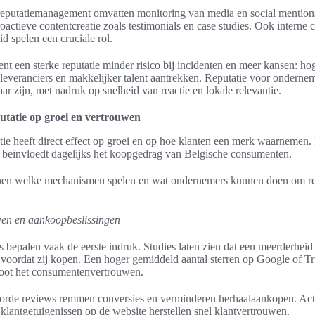
 reputatiemanagement omvatten monitoring van media en social mentio
actieve contentcreatie zoals testimonials en case studies. Ook interne c
 spelen een cruciale rol.
t een sterke reputatie minder risico bij incidenten en meer kansen: hog
leveranciers en makkelijker talent aantrekken. Reputatie voor ondern
ar zijn, met nadruk op snelheid van reactie en lokale relevantie.
utatie op groei en vertrouwen
atie heeft direct effect op groei en op hoe klanten een merk waarnemen.
 beïnvloedt dagelijks het koopgedrag van Belgische consumenten.
nen welke mechanismen spelen en wat ondernemers kunnen doen om rep
wen en aankoopbeslissingen
s bepalen vaak de eerste indruk. Studies laten zien dat een meerderhei
 voordat zij kopen. Een hoger gemiddeld aantal sterren op Google of Tr
groot het consumentenvertrouwen.
orde reviews remmen conversies en verminderen herhaalaankopen. Act
klantgetuigenissen op de website herstellen snel klantvertrouwen.