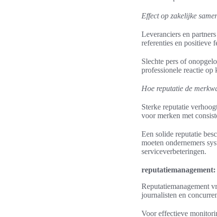
Effect op zakelijke same
Leveranciers en partners
referenties en positieve
Slechte pers of onopgelo
professionele reactie op k
Hoe reputatie de merkwaa
Sterke reputatie verhoog
voor merken met consiste
Een solide reputatie besc
moeten ondernemers syst
serviceverbeteringen.
reputatiemanagement: s
Reputatiemanagement vra
journalisten en concurren
Voor effectieve monitori