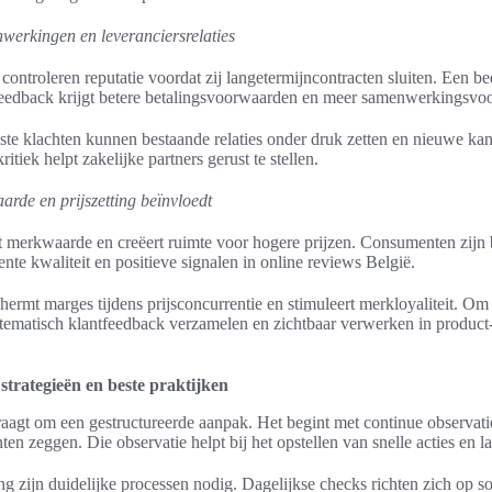
nwerkingen en leveranciersrelaties
 controleren reputatie voordat zij langetermijncontracten sluiten. Een b
 feedback krijgt betere betalingsvoorwaarden en meer samenwerkingsvoo
ste klachten kunnen bestaande relaties onder druk zetten en nieuwe kan
ritiek helpt zakelijke partners gerust te stellen.
rde en prijszetting beïnvloedt
t merkwaarde en creëert ruimte voor hogere prijzen. Consumenten zijn 
nte kwaliteit en positieve signalen in online reviews België.
hermt marges tijdens prijsconcurrentie en stimuleert merkloyaliteit. Om d
ematisch klantfeedback verzamelen en zichtbaar verwerken in product
trategieën en beste praktijken
agt om een gestructureerde aanpak. Het begint met continue observati
ten zeggen. Die observatie helpt bij het opstellen van snelle acties en 
ng zijn duidelijke processen nodig. Dagelijkse checks richten zich op s