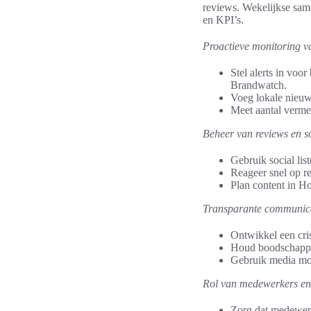
reviews. Wekelijkse sam
en KPI’s.
Proactieve monitoring va
Stel alerts in vo
Brandwatch.
Voeg lokale nieuw
Meet aantal verme
Beheer van reviews en s
Gebruik social lis
Reageer snel op re
Plan content in Ho
Transparante communicat
Ontwikkel een cris
Houd boodschappen
Gebruik media moni
Rol van medewerkers en 
Zorg dat medewerke