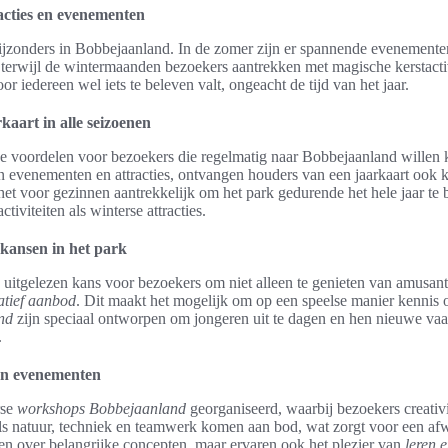
acties en evenementen
bijzonders in Bobbejaanland. In de zomer zijn er spannende evenemente
terwijl de wintermaanden bezoekers aantrekken met magische kerstactiv
oor iedereen wel iets te beleven valt, ongeacht de tijd van het jaar.
kaart in alle seizoenen
oze voordelen voor bezoekers die regelmatig naar Bobbejaanland wille
n evenementen en attracties, ontvangen houders van een jaarkaart ook k
et voor gezinnen aantrekkelijk om het park gedurende het hele jaar te 
iviteiten als winterse attracties.
kansen in het park
uitgelezen kans voor bezoekers om niet alleen te genieten van amusante
atief aanbod
. Dit maakt het mogelijk om op een speelse manier kennis 
nd
zijn speciaal ontworpen om jongeren uit te dagen en hen nieuwe vaa
.
n evenementen
rse
workshops Bobbejaanland
georganiseerd, waarbij bezoekers creativ
s natuur, techniek en teamwerk komen aan bod, wat zorgt voor een afwi
een over belangrijke concepten, maar ervaren ook het plezier van
leren 