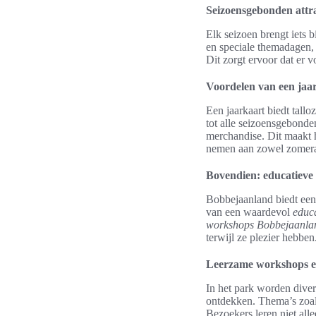
Seizoensgebonden attr
Elk seizoen brengt iets 
en speciale themadagen, 
Dit zorgt ervoor dat er v
Voordelen van een jaar
Een jaarkaart biedt tall
tot alle seizoensgebonde
merchandise. Dit maakt h
nemen aan zowel zomeract
Bovendien: educatieve 
Bobbejaanland biedt een 
van een waardevol
educ
workshops Bobbejaanla
terwijl ze plezier hebben
Leerzame workshops e
In het park worden dive
ontdekken. Thema’s zoal
Bezoekers leren niet all