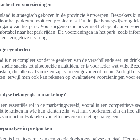
arheid en voorzieningen
nland is strategisch gekozen in de provincie Antwerpen. Bezoekers kun
rdoor het parkeren nooit een probleem is. Duidelijke bewegwijzering lei
ingang van het park. Voor diegenen die liever met het openbaar vervoer r
ortabel naar het park rijden. De voorzieningen in het park, zoals infor
r een zorgeloze ervaring.
nkgelegenheden
 is niet compleet zonder te genieten van de verschillende eet- en drin
 snelle snacks tot uitgebreide maaltijden, er is voor ieder wat wils. Be
iosken, die allemaal voorzien zijn van een gevarieerd menu. Zo blijft er
ieten, terwijl men ook kan rekenen op kwalitatieve voorzieningen voor 
alyse belangrijk in marketing?
een essentiële rol in de marketingwereld, vooral in een competitieve sec
cht te krijgen in wie hun klanten zijn, wat hun voorkeuren zijn en hoe z
s voor het ontwikkelen van effectievere marketingstrategieën.
oepanalyse in pretparken
rken is het uitvoeren van een goede doelgroepanalyse cruciaal. Het ma