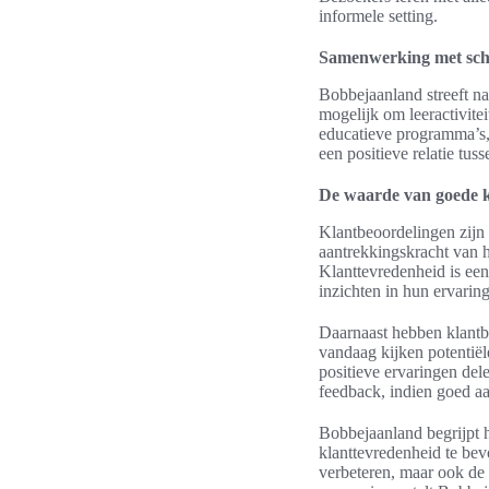
informele setting.
Samenwerking met scho
Bobbejaanland streeft n
mogelijk om leeractivit
educatieve programma’s, w
een positieve relatie tuss
De waarde van goede k
Klantbeoordelingen zijn 
aantrekkingskracht van 
Klanttevredenheid is een
inzichten in hun ervaring
Daarnaast hebben klantbe
vandaag kijken potentië
positieve ervaringen del
feedback, indien goed aan
Bobbejaanland begrijpt h
klanttevredenheid te bev
verbeteren, maar ook de l