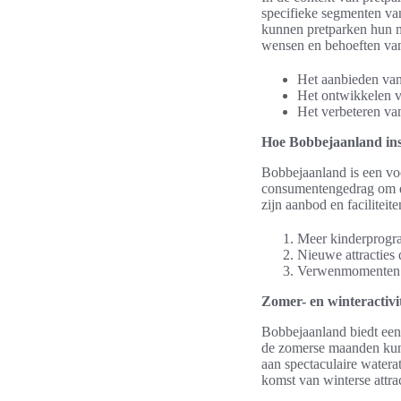
specifieke segmenten van
kunnen pretparken hun ma
wensen en behoeften van
Het aanbieden van 
Het ontwikkelen va
Het verbeteren va
Hoe Bobbejaanland ins
Bobbejaanland is een voo
consumentengedrag om de
zijn aanbod en facilitei
Meer kinderprogr
Nieuwe attracties d
Verwenmomenten v
Zomer- en winteractivi
Bobbejaanland biedt een
de zomerse maanden kunne
aan spectaculaire watera
komst van winterse attra