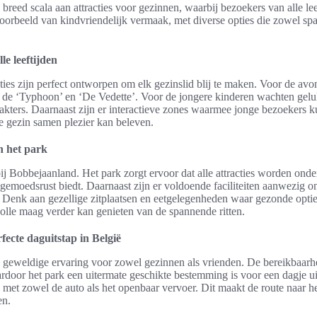
breed scala aan attracties voor gezinnen, waarbij bezoekers van alle le
oorbeeld van kindvriendelijk vermaak, met diverse opties die zowel sp
le leeftijden
ies zijn perfect ontworpen om elk gezinslid blij te maken. Voor de avon
s de ‘Typhoon’ en ‘De Vedette’. Voor de jongere kinderen wachten geluk
rakters. Daarnaast zijn er interactieve zones waarmee jonge bezoekers 
e gezin samen plezier kan beleven.
n het park
bij Bobbejaanland. Het park zorgt ervoor dat alle attracties worden on
gemoedsrust biedt. Daarnaast zijn er voldoende faciliteiten aanwezig 
 Denk aan gezellige zitplaatsen en eetgelegenheden waar gezonde opt
olle maag verder kan genieten van de spannende ritten.
ecte daguitstap in België
 geweldige ervaring voor zowel gezinnen als vrienden. De bereikbaarh
rdoor het park een uitermate geschikte bestemming is voor een dagje u
 met zowel de auto als het openbaar vervoer. Dit maakt de route naar 
en.