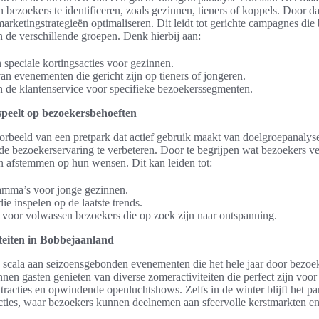
 bezoekers te identificeren, zoals gezinnen, tieners of koppels. Door da
rketingstrategieën optimaliseren. Dit leidt tot gerichte campagnes die b
 de verschillende groepen. Denk hierbij aan:
speciale kortingsacties voor gezinnen.
n evenementen die gericht zijn op tieners of jongeren.
n de klantenservice voor specifieke bezoekerssegmenten.
peelt op bezoekersbehoeften
rbeeld van een pretpark dat actief gebruik maakt van doelgroepanalyse
 bezoekerservaring te verbeteren. Door te begrijpen wat bezoekers ve
ten afstemmen op hun wensen. Dit kan leiden tot:
amma’s voor jonge gezinnen.
ie inspelen op de laatste trends.
oor volwassen bezoekers die op zoek zijn naar ontspanning.
teiten in Bobbejaanland
 scala aan seizoensgebonden evenementen die het hele jaar door bezoek
n gasten genieten van diverse zomeractiviteiten die perfect zijn voor 
ttracties en opwindende openluchtshows. Zelfs in de winter blijft het pa
cties, waar bezoekers kunnen deelnemen aan sfeervolle kerstmarkten e