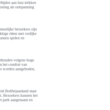
eftijden aan hun trekken
anning als ontspanning
tuurlijke bezoekers zijn
kige ritten met vrolijke
kunnen spelen en
derhouden volgens hoge
om het comfort van
ies worden aangeboden,
eid Bobbejaanland staat
it. Bezoekers kunnen het
het park aangenaam en