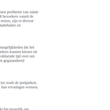
nen profiteren van ruime
dt bezoekers vanuit de
eizen, zijn er diverse
matiebalies en
kmogelijkheden die het
zoekers kunnen kiezen uit
 voldoende tijd over om
een gegarandeerd
tor zoals de pretparken.
ij hun ervaringen wensen.
akt het mogelijk om