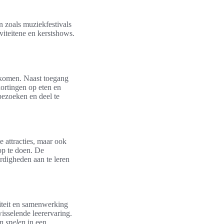
n zoals muziekfestivals
iteitene en kerstshows.
n komen. Naast toegang
ortingen op eten en
bezoeken en deel te
 attracties, maar ook
op te doen. De
rdigheden aan te leren
iteit en samenwerking
sselende leerervaring.
en spelen
in een