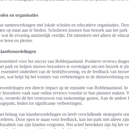
len en organisaties
aar samenwerkingen met lokale scholen en educatieve organisaties. Dez
eiten op maat aan te bieden. Scholieren kunnen hun bezoek aan het par
at de ervaring aanzienlijk verrijkt. Dit stimuleert niet alleen de educa
en leren en plezier.
lantbeoordelingen
essentieel voor het succes van Bobbejaanland. Positieve reviews dragen
het park en helpen nieuwe bezoekers te overtuigen om een bezoek te pl
 essentieel onderdeel van de bedrijfsvoering, en de feedback van bezoe
en, wat helpt bij het vormen van verbeteringen in de dienstverlening en 
oordelingen een directe impact op de reputatie van Bobbejaanland. In 
le bezoekers vaak naar online reviews voordat ze hun plannen maken.
en, versterkt dit het vertrouwen van toekomstige gasten. Aan de andere 
gepakt, leiden tot significante verbeteringen.
et belang van klantbeoordelingen en heeft verschillende strategieën o
orderen. Door open te staan voor feedback, kan het park niet alleen zij
oyaliteit van zijn klanten vergroten. Het actief betrokken zijn bij het 