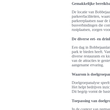
Gemakkelijke bereikba
De locatie van Bobbejaa
parkeerfaciliteiten, waa
parkeerplaatsen naar de 
busverbindingen die comf
rustplaatsen, zorgen voo
De diverse eet- en dri
Een dag in Bobbejaanland
park te bieden heeft. Van
diverse restaurants en k
van de attracties te gen
aangename ervaring.
Waarom is doelgroepan
Doelgroepanalyse speelt 
Het helpt bedrijven inzi
Dit begrip vormt de basi
Toepassing van doelgr
In de context van pretpa