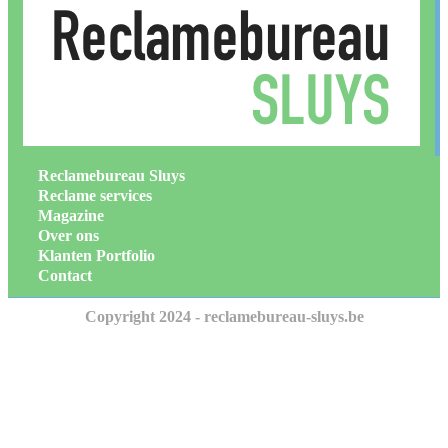
Reclamebureau Sluys
Reclame services
Magazine
Over ons
Klanten Portfolio
Contact
Copyright 2024 - reclamebureau-sluys.be