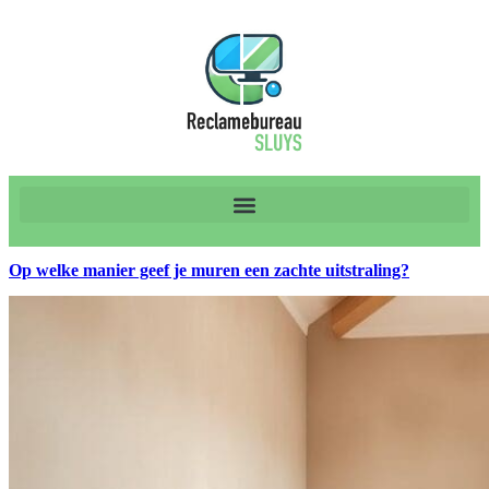
Op welke manier geef je muren een zachte uitstraling?