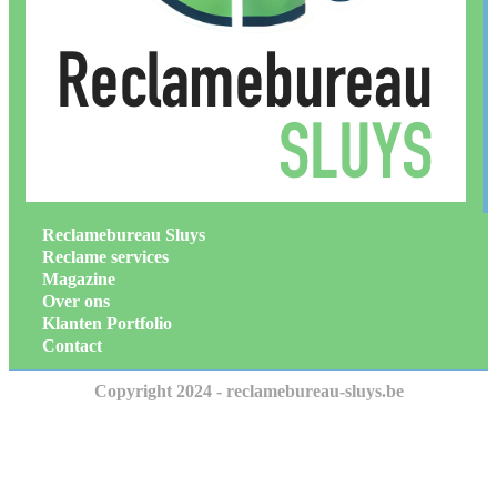
Reclamebureau Sluys
Reclame services
Magazine
Over ons
Klanten Portfolio
Contact
Copyright 2024 - reclamebureau-sluys.be