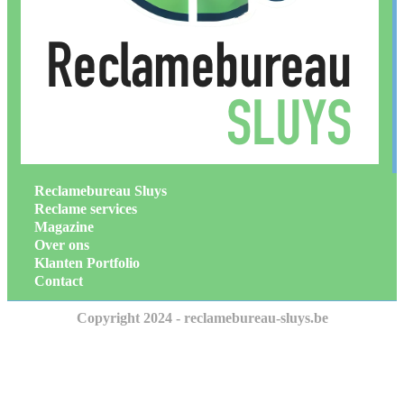
Reclamebureau Sluys
Reclame services
Magazine
Over ons
Klanten Portfolio
Contact
Copyright 2024 - reclamebureau-sluys.be