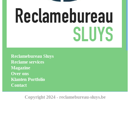
Reclamebureau Sluys
Reclame services
Magazine
Over ons
Klanten Portfolio
Contact
Copyright 2024 - reclamebureau-sluys.be