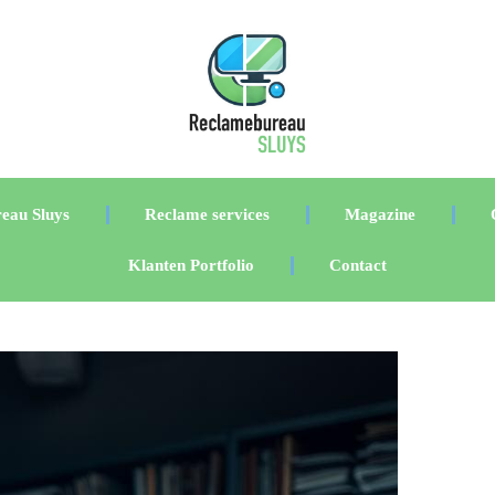
eau Sluys
Reclame services
Magazine
Klanten Portfolio
Contact