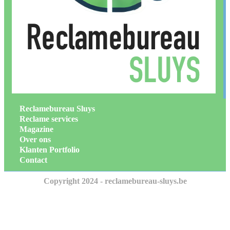
Reclamebureau Sluys
Reclame services
Magazine
Over ons
Klanten Portfolio
Contact
Copyright 2024 - reclamebureau-sluys.be