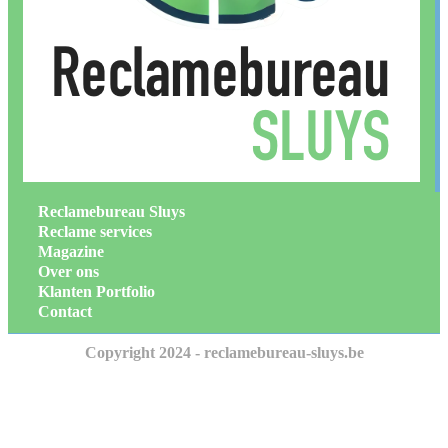
Reclamebureau Sluys
Reclame services
Magazine
Over ons
Klanten Portfolio
Contact
Copyright 2024 - reclamebureau-sluys.be