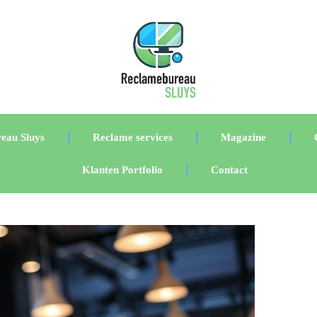
eau Sluys
Reclame services
Magazine
Klanten Portfolio
Contact