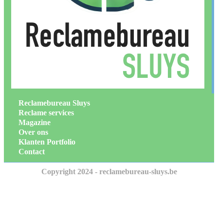
Reclamebureau Sluys
Reclame services
Magazine
Over ons
Klanten Portfolio
Contact
Copyright 2024 - reclamebureau-sluys.be