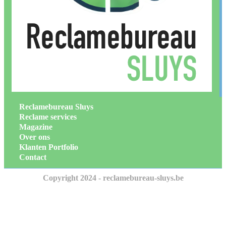
Reclamebureau Sluys
Reclame services
Magazine
Over ons
Klanten Portfolio
Contact
Copyright 2024 - reclamebureau-sluys.be