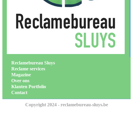
Reclamebureau Sluys
Reclame services
Magazine
Over ons
Klanten Portfolio
Contact
Copyright 2024 - reclamebureau-sluys.be