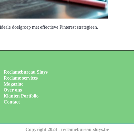
deale doelgroep met effectieve Pinterest strategieën.
Reclamebureau Sluys
Reclame services
Magazine
Over ons
Klanten Portfolio
Contact
Copyright 2024 - reclamebureau-sluys.be