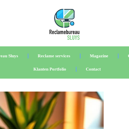
eau Sluys
Reclame services
Magazine
Klanten Portfolio
Contact