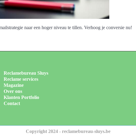
mailstrategie naar een hoger niveau te tillen. Verhoog je conversie nu!
Reclamebureau Sluys
Reclame services
Magazine
Over ons
Klanten Portfolio
Contact
Copyright 2024 - reclamebureau-sluys.be