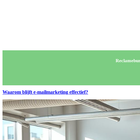
Reclamebur
Waarom blijft e-mailmarketing effectief?