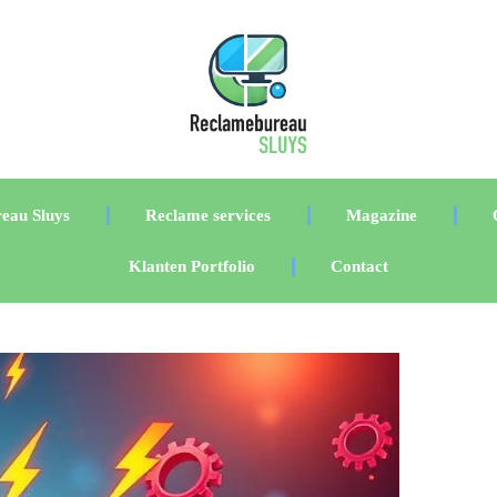
eau Sluys
Reclame services
Magazine
Klanten Portfolio
Contact