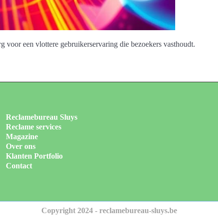
rg voor een vlottere gebruikerservaring die bezoekers vasthoudt.
Reclamebureau Sluys
Reclame services
Magazine
Over ons
Klanten Portfolio
Contact
Copyright 2024 - reclamebureau-sluys.be