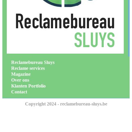
Reclamebureau Sluys
Reclame services
Magazine
Over ons
Klanten Portfolio
Contact
Copyright 2024 - reclamebureau-sluys.be