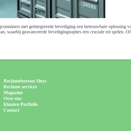
gcontainers met geïntegreerde beveiliging een betrouwbare oplossing voo
an, waarbij geavanceerde beveiligingsopties een cruciale rol spelen. 
Reclamebureau Sluys
Reclame services
Magazine
Over ons
Klanten Portfolio
Contact