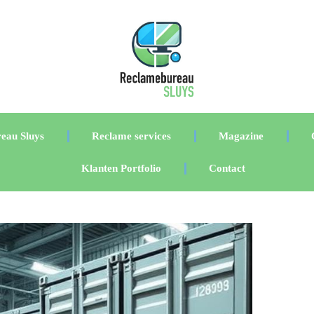
eau Sluys
Reclame services
Magazine
Klanten Portfolio
Contact