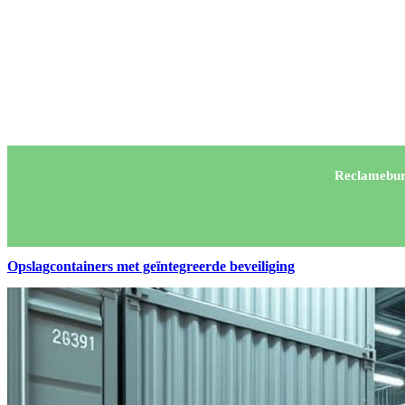
Reclamebur
Opslagcontainers met geïntegreerde beveiliging