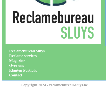
Reclamebureau Sluys
Reclame services
Magazine
Over ons
Klanten Portfolio
Contact
Copyright 2024 - reclamebureau-sluys.be