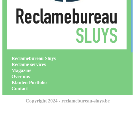
Reclamebureau Sluys
Reclame services
Magazine
Over ons
Klanten Portfolio
Contact
Copyright 2024 - reclamebureau-sluys.be