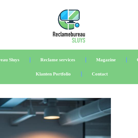
eau Sluys
Reclame services
Magazine
Klanten Portfolio
Contact