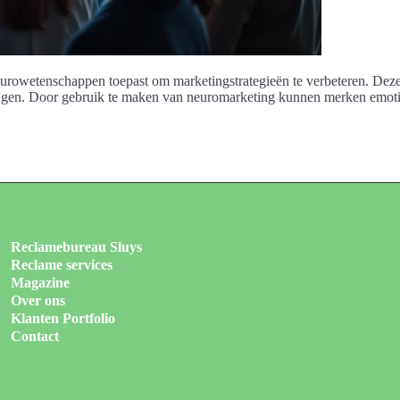
neurowetenschappen toepast om marketingstrategieën te verbeteren. Deze 
ijgen. Door gebruik te maken van neuromarketing kunnen merken emoti
Reclamebureau Sluys
Reclame services
Magazine
Over ons
Klanten Portfolio
Contact