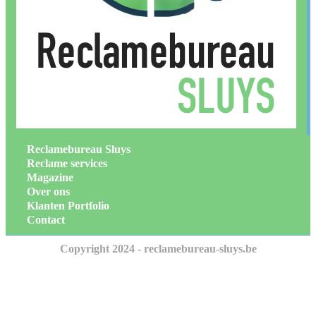
Reclamebureau Sluys
Reclame services
Magazine
Over ons
Klanten Portfolio
Contact
Copyright 2024 - reclamebureau-sluys.be