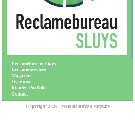
Reclamebureau Sluys
Reclame services
Magazine
Over ons
Klanten Portfolio
Contact
Copyright 2024 - reclamebureau-sluys.be