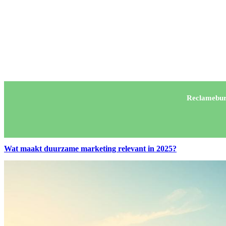
Reclamebur
Wat maakt duurzame marketing relevant in 2025?