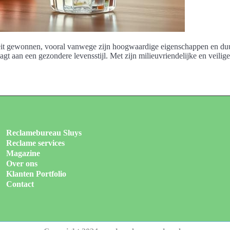
iteit gewonnen, vooral vanwege zijn hoogwaardige eigenschappen en du
draagt aan een gezondere levensstijl. Met zijn milieuvriendelijke en veil
Reclamebureau Sluys
Reclame services
Magazine
Over ons
Klanten Portfolio
Contact