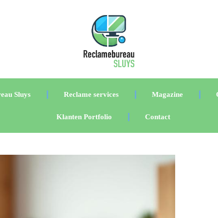
eau Sluys
Reclame services
Magazine
Klanten Portfolio
Contact