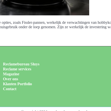
lde opties, zoals Fissler-pannen, werkelijk de verwachtingen van hobb
thuisgebruik onder de loep genomen. Zijn ze werkelijk de investering 
Reclamebureau Sluys
Reclame services
Magazine
Over ons
Klanten Portfolio
Contact