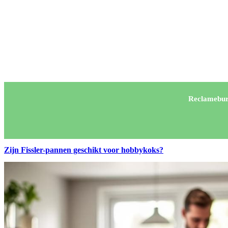
Reclamebur
Zijn Fissler-pannen geschikt voor hobbykoks?