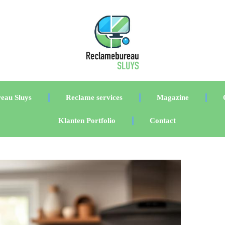
eau Sluys
Reclame services
Magazine
Klanten Portfolio
Contact