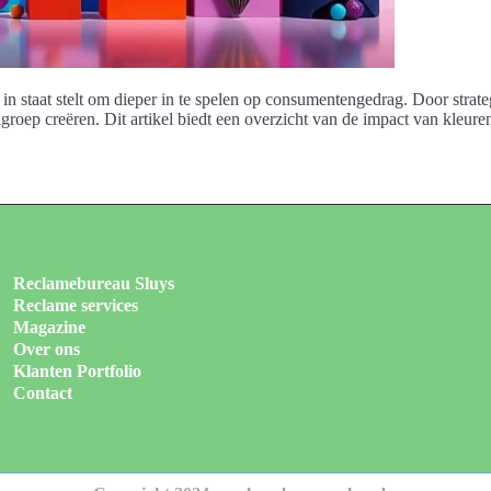
n in staat stelt om dieper in te spelen op consumentengedrag. Door stra
roep creëren. Dit artikel biedt een overzicht van de impact van kleure
Reclamebureau Sluys
Reclame services
Magazine
Over ons
Klanten Portfolio
Contact