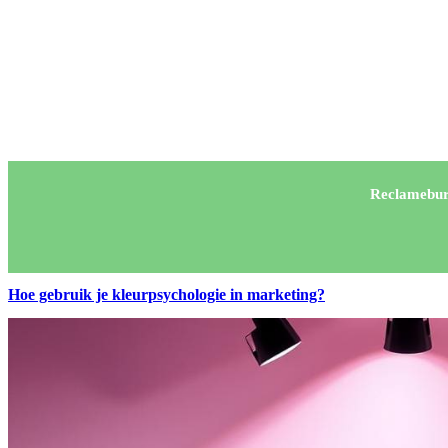
Reclamebur
Hoe gebruik je kleurpsychologie in marketing?