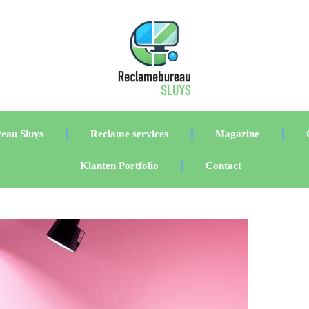
eau Sluys
Reclame services
Magazine
Klanten Portfolio
Contact