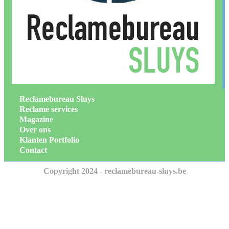
Reclamebureau Sluys
Reclame services
Magazine
Over ons
Klanten Portfolio
Contact
Copyright 2024 - reclamebureau-sluys.be