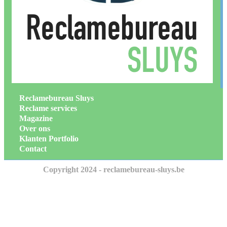
Reclamebureau Sluys
Reclame services
Magazine
Over ons
Klanten Portfolio
Contact
Copyright 2024 - reclamebureau-sluys.be