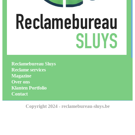
Reclamebureau Sluys
Reclame services
Magazine
Over ons
Klanten Portfolio
Contact
Copyright 2024 - reclamebureau-sluys.be