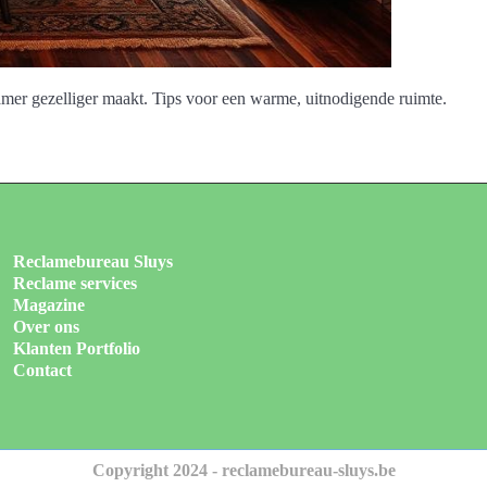
kamer gezelliger maakt. Tips voor een warme, uitnodigende ruimte.
Reclamebureau Sluys
Reclame services
Magazine
Over ons
Klanten Portfolio
Contact
Copyright 2024 - reclamebureau-sluys.be