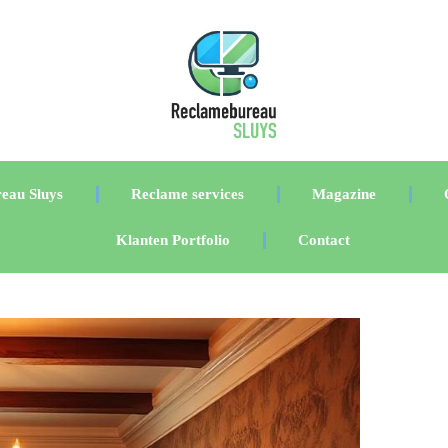
eau Sluys
Reclame services
Magazine
Klanten Portfolio
Contact