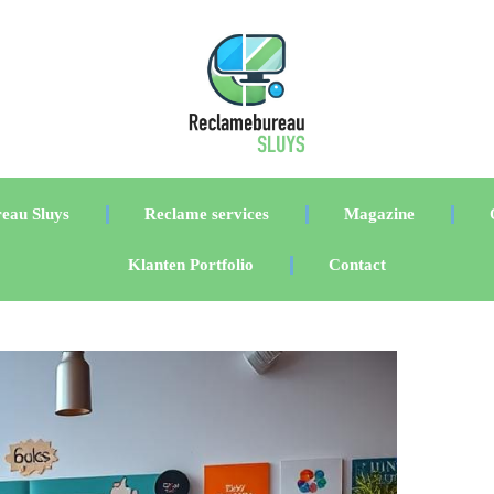
eau Sluys
Reclame services
Magazine
Klanten Portfolio
Contact