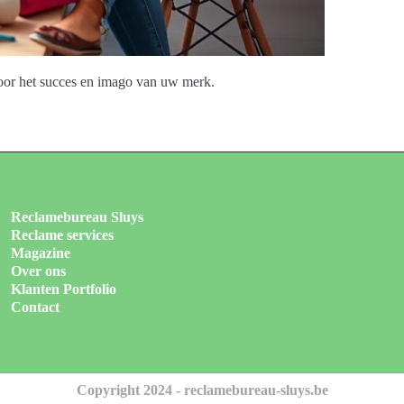
 voor het succes en imago van uw merk.
Reclamebureau Sluys
Reclame services
Magazine
Over ons
Klanten Portfolio
Contact
Copyright 2024 - reclamebureau-sluys.be