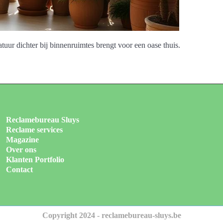
tuur dichter bij binnenruimtes brengt voor een oase thuis.
Reclamebureau Sluys
Reclame services
Magazine
Over ons
Klanten Portfolio
Contact
Copyright 2024 - reclamebureau-sluys.be