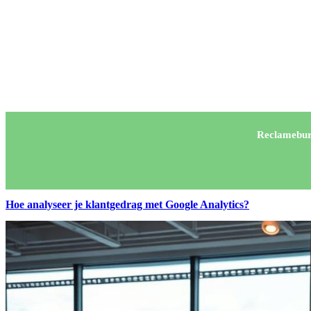
Reclamebur
Hoe analyseer je klantgedrag met Google Analytics?