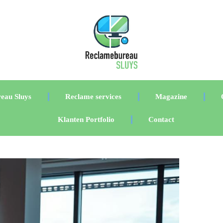
eau Sluys
Reclame services
Magazine
Klanten Portfolio
Contact