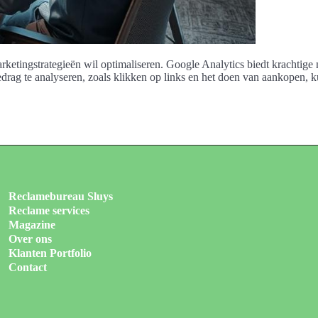
 marketingstrategieën wil optimaliseren. Google Analytics biedt kracht
rag te analyseren, zoals klikken op links en het doen van aankopen, k
Reclamebureau Sluys
Reclame services
Magazine
Over ons
Klanten Portfolio
Contact