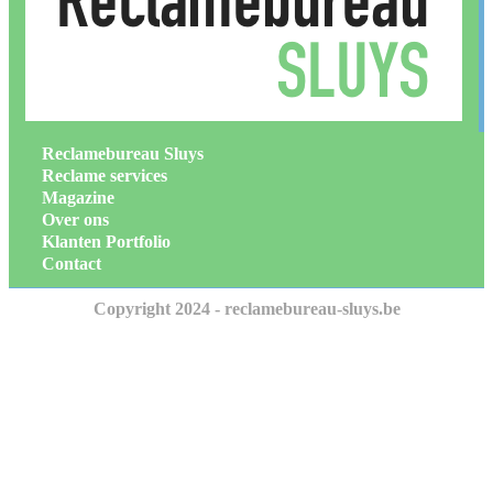
Reclamebureau Sluys
Reclame services
Magazine
Over ons
Klanten Portfolio
Contact
Copyright 2024 - reclamebureau-sluys.be