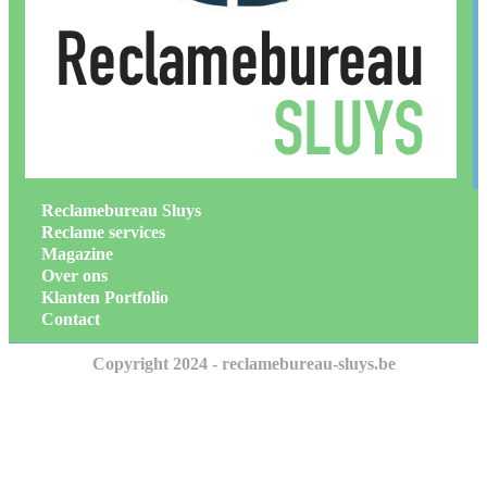
Reclamebureau Sluys
Reclame services
Magazine
Over ons
Klanten Portfolio
Contact
Copyright 2024 - reclamebureau-sluys.be