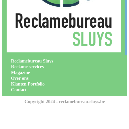
Reclamebureau Sluys
Reclame services
Magazine
Over ons
Klanten Portfolio
Contact
Copyright 2024 - reclamebureau-sluys.be